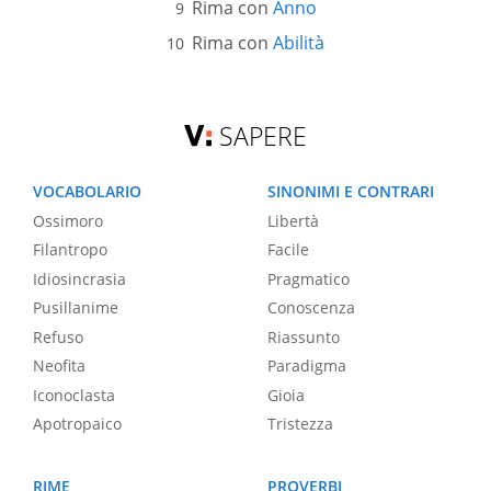
Rima con
Anno
Rima con
Abilità
SAPERE
VOCABOLARIO
SINONIMI E CONTRARI
Ossimoro
Libertà
Filantropo
Facile
Idiosincrasia
Pragmatico
Pusillanime
Conoscenza
Refuso
Riassunto
Neofita
Paradigma
Iconoclasta
Gioia
Apotropaico
Tristezza
RIME
PROVERBI