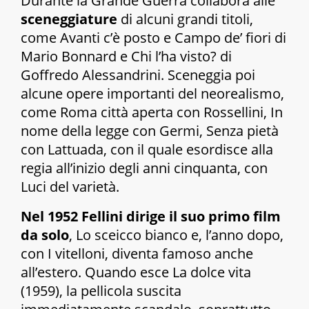
Durante la Grande Guerra collabora alle
sceneggiature
di alcuni grandi titoli,
come
Avanti c’è posto
e
Campo de’ fiori
di
Mario Bonnard e
Chi l’ha visto?
di
Goffredo Alessandrini. Sceneggia poi
alcune opere importanti del neorealismo,
come
Roma città aperta
con Rossellini,
In
nome della legge
con Germi,
Senza pietà
con Lattuada, con il quale esordisce alla
regia all’inizio degli anni cinquanta, con
Luci del varietà.
Nel 1952 Fellini dirige il suo primo film
da solo
,
Lo sceicco bianco
e, l’anno dopo,
con
I vitelloni
, diventa famoso anche
all’estero. Quando esce
La dolce vita
(1959), la pellicola suscita