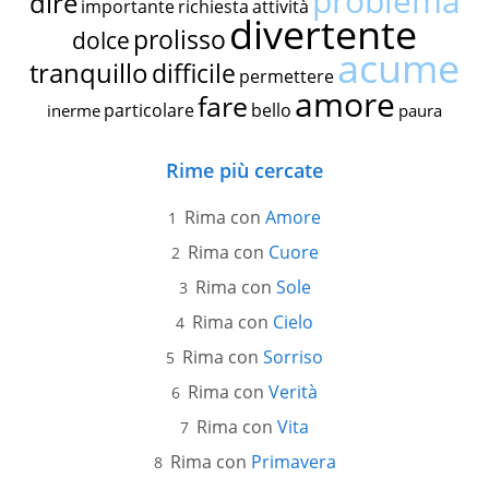
problema
dire
importante
richiesta
attività
divertente
prolisso
dolce
acume
tranquillo
difficile
permettere
amore
fare
particolare
bello
inerme
paura
Rime più cercate
Rima con
Amore
Rima con
Cuore
Rima con
Sole
Rima con
Cielo
Rima con
Sorriso
Rima con
Verità
Rima con
Vita
Rima con
Primavera