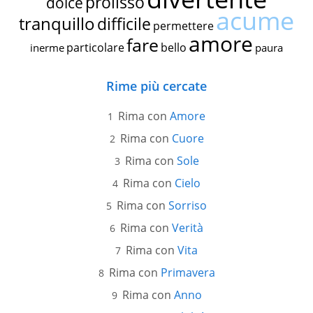
prolisso
dolce
acume
tranquillo
difficile
permettere
amore
fare
particolare
bello
inerme
paura
Rime più cercate
Rima con
Amore
Rima con
Cuore
Rima con
Sole
Rima con
Cielo
Rima con
Sorriso
Rima con
Verità
Rima con
Vita
Rima con
Primavera
Rima con
Anno