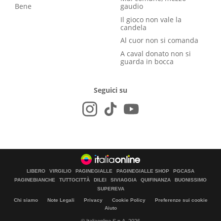
Bene
gaudio
Il gioco non vale la
candela
Al cuor non si comanda
A caval donato non si
guarda in bocca
Seguici su
LIBERO
VIRGILIO
PAGINEGIALLE
PAGINEGIALLE SHOP
PGCASA
PAGINEBIANCHE
TUTTOCITTÀ
DILEI
SIVIAGGIA
QUIFINANZA
BUONISSIMO
SUPEREVA
Chi siamo
Note Legali
Privacy
Cookie Policy
Preferenze sui cookie
Aiuto