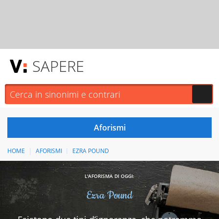
SAPERE
HOME
AFORISMI
EZRA POUND
L'AFORISMA DI OGGI:
Ezra Pound