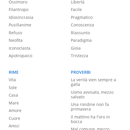
Ossimoro
Libertà
Filantropo
Facile
Idiosincrasia
Pragmatico
Pusillanime
Conoscenza
Refuso
Riassunto
Neofita
Paradigma
Iconoclasta
Gioia
Apotropaico
Tristezza
RIME
PROVERBI
Vita
La verità vien sempre a
galla
Sole
Uomo avvisato, mezzo
Casa
salvato
Mare
Una rondine non fa
primavera
Amore
Il mattino ha l'oro in
Cuore
bocca
Amici
Mal comune, mezzo