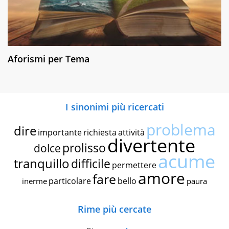
Aforismi per Tema
I sinonimi più ricercati
problema
dire
importante
richiesta
attività
divertente
prolisso
dolce
acume
tranquillo
difficile
permettere
amore
fare
particolare
bello
inerme
paura
Rime più cercate