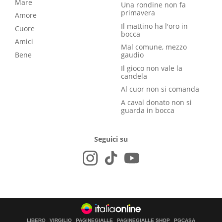
Mare
Una rondine non fa
primavera
Amore
Il mattino ha l'oro in
Cuore
bocca
Amici
Mal comune, mezzo
Bene
gaudio
Il gioco non vale la
candela
Al cuor non si comanda
A caval donato non si
guarda in bocca
Seguici su
LIBERO
VIRGILIO
PAGINEGIALLE
PAGINEGIALLE SHOP
PGCASA