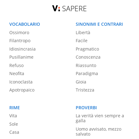
SAPERE
VOCABOLARIO
SINONIMI E CONTRARI
Ossimoro
Libertà
Filantropo
Facile
Idiosincrasia
Pragmatico
Pusillanime
Conoscenza
Refuso
Riassunto
Neofita
Paradigma
Iconoclasta
Gioia
Apotropaico
Tristezza
RIME
PROVERBI
Vita
La verità vien sempre a
galla
Sole
Uomo avvisato, mezzo
Casa
salvato