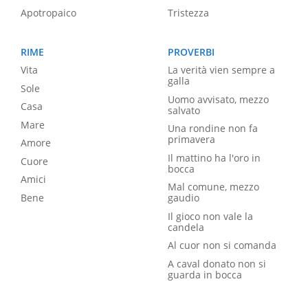
Apotropaico
Tristezza
RIME
PROVERBI
Vita
La verità vien sempre a
galla
Sole
Uomo avvisato, mezzo
Casa
salvato
Mare
Una rondine non fa
primavera
Amore
Il mattino ha l'oro in
Cuore
bocca
Amici
Mal comune, mezzo
Bene
gaudio
Il gioco non vale la
candela
Al cuor non si comanda
A caval donato non si
guarda in bocca