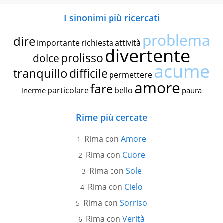
I sinonimi più ricercati
problema
dire
importante
richiesta
attività
divertente
prolisso
dolce
acume
tranquillo
difficile
permettere
amore
fare
particolare
bello
inerme
paura
Rime più cercate
Rima con
Amore
Rima con
Cuore
Rima con
Sole
Rima con
Cielo
Rima con
Sorriso
Rima con
Verità