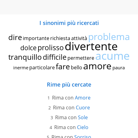
I sinonimi più ricercati
problema
dire
importante
richiesta
attività
divertente
prolisso
dolce
acume
tranquillo
difficile
permettere
amore
fare
particolare
bello
inerme
paura
Rime più cercate
Rima con
Amore
Rima con
Cuore
Rima con
Sole
Rima con
Cielo
Rima con
Sorriso