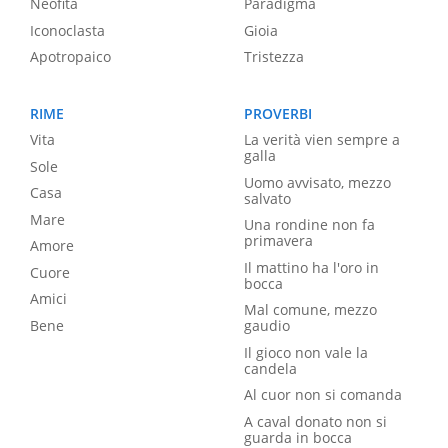
Neofita
Paradigma
Iconoclasta
Gioia
Apotropaico
Tristezza
RIME
PROVERBI
Vita
La verità vien sempre a
galla
Sole
Uomo avvisato, mezzo
Casa
salvato
Mare
Una rondine non fa
primavera
Amore
Il mattino ha l'oro in
Cuore
bocca
Amici
Mal comune, mezzo
Bene
gaudio
Il gioco non vale la
candela
Al cuor non si comanda
A caval donato non si
guarda in bocca