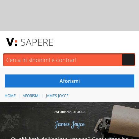
SAPERE
HOME
AFORISMI
JAMES JOYCE
L'AFORISMA DI OGGI:
James Joyce