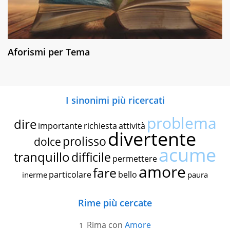
Aforismi per Tema
I sinonimi più ricercati
problema
dire
importante
richiesta
attività
divertente
prolisso
dolce
acume
tranquillo
difficile
permettere
amore
fare
particolare
bello
inerme
paura
Rime più cercate
Rima con
Amore