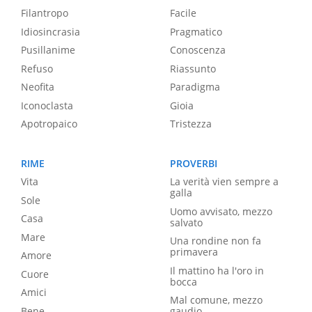
Filantropo
Facile
Idiosincrasia
Pragmatico
Pusillanime
Conoscenza
Refuso
Riassunto
Neofita
Paradigma
Iconoclasta
Gioia
Apotropaico
Tristezza
RIME
PROVERBI
Vita
La verità vien sempre a
galla
Sole
Uomo avvisato, mezzo
Casa
salvato
Mare
Una rondine non fa
primavera
Amore
Il mattino ha l'oro in
Cuore
bocca
Amici
Mal comune, mezzo
Bene
gaudio