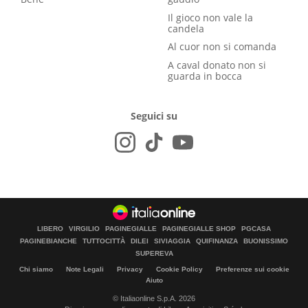
Il gioco non vale la
candela
Al cuor non si comanda
A caval donato non si
guarda in bocca
Seguici su
LIBERO
VIRGILIO
PAGINEGIALLE
PAGINEGIALLE SHOP
PGCASA
PAGINEBIANCHE
TUTTOCITTÀ
DILEI
SIVIAGGIA
QUIFINANZA
BUONISSIMO
SUPEREVA
Chi siamo
Note Legali
Privacy
Cookie Policy
Preferenze sui cookie
Aiuto
© Italiaonline S.p.A. 2026