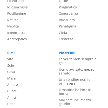
Filantropo
Facile
Idiosincrasia
Pragmatico
Pusillanime
Conoscenza
Refuso
Riassunto
Neofita
Paradigma
Iconoclasta
Gioia
Apotropaico
Tristezza
RIME
PROVERBI
Vita
La verità vien sempre a
galla
Sole
Uomo avvisato, mezzo
Casa
salvato
Mare
Una rondine non fa
primavera
Amore
Il mattino ha l'oro in
Cuore
bocca
Amici
Mal comune, mezzo
Bene
gaudio