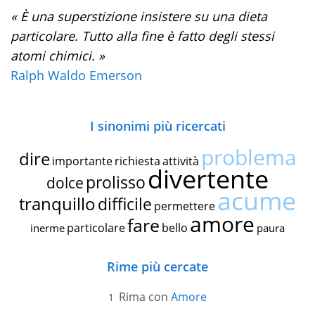
« È una superstizione insistere su una dieta
particolare. Tutto alla fine è fatto degli stessi
atomi chimici. »
Ralph Waldo Emerson
I sinonimi più ricercati
problema
dire
importante
richiesta
attività
divertente
prolisso
dolce
acume
tranquillo
difficile
permettere
amore
fare
particolare
bello
inerme
paura
Rime più cercate
Rima con
Amore