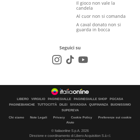
Il gioco non vale la
candela
Al cuor non si comanda
A caval donato non si
guarda in bocca
Seguici su
LIBERO
VIRGILIO
PAGINEGIALLE
PAGINEGIALLE SHOP
PGCASA
PAGINEBIANCHE
TUTTOCITTÀ
DILEI
SIVIAGGIA
QUIFINANZA
BUONISSIMO
SUPEREVA
Chi siamo
Note Legali
Privacy
Cookie Policy
Preferenze sui cookie
Aiuto
© Italiaonline S.p.A. 2026
Direzione e coordinamento di Libero Acquisition S.á r.l.