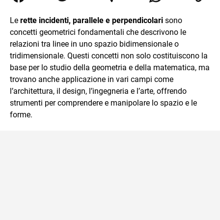
Relazioni Internazionali a Messina e in Economia
Internazionale a Padova. Dopo un pò di anni negli studi
Le
rette incidenti, parallele e perpendicolari
sono
commercialisti sono stato chiamato per una supplenza
concetti geometrici fondamentali che descrivono le
covid nella classe di insegnamento A47. Ho poi
conseguito l'abilitazione a Trieste nel sostegno e sono
relazioni tra linee in uno spazio bidimensionale o
entrato di ruolo nel 2023
tridimensionale. Questi concetti non solo costituiscono la
base per lo studio della geometria e della matematica, ma
trovano anche applicazione in vari campi come
l’architettura, il design, l’ingegneria e l’arte, offrendo
strumenti per comprendere e manipolare lo spazio e le
forme.