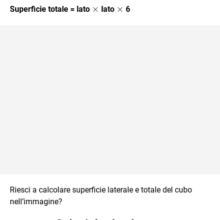
\times
×
\times
×
Superficie totale = lato
lato
6
Riesci a calcolare superficie laterale e totale del cubo
nell’immagine?