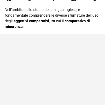
traduzioni, SEO Onsite e contenuti per il web. Amo i saggi
storici, la cucina e la mia Honda CBF500. Non ho il dono
Nell’ambito dello studio della lingua inglese, è
della sintesi.
fondamentale comprendere le diverse sfumature dell’uso
degli
aggettivi comparativi
, tra cui il
comparativo di
minoranza
.