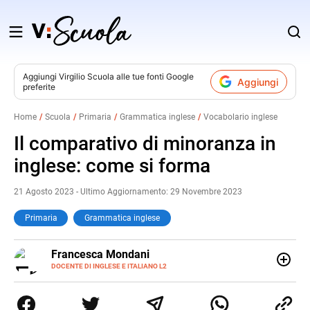
Salta
al
contenuto
Aggiungi
Virgilio Scuola
alle tue fonti Google
Aggiungi
preferite
v
Home
Scuola
Primaria
Grammatica inglese
Vocabolario inglese
i
Il comparativo di minoranza in
inglese: come si forma
21 Agosto 2023 - Ultimo Aggiornamento: 29 Novembre 2023
Primaria
Grammatica inglese
LINKEDIN
Francesca Mondani
INSTAGRAM
DOCENTE DI INGLESE E ITALIANO L2
Specializzata in pedagogia e didattica dell’italiano e
dell’inglese, insegno ad adolescenti e adulti nella scuola
secondaria di secondo grado. Mi occupo inoltre di