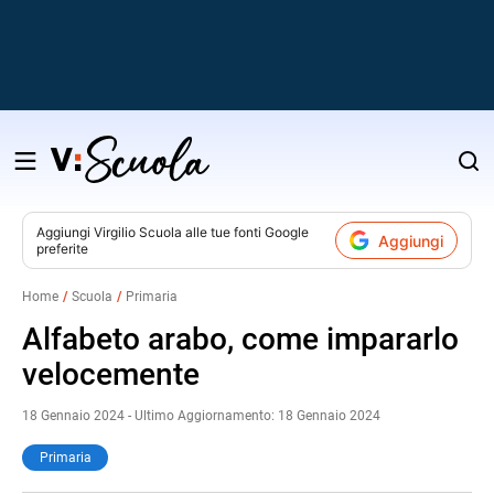
Salta
al
contenuto
Aggiungi
Virgilio Scuola
alle tue fonti Google
Aggiungi
preferite
v
Home
Scuola
Primaria
i
Alfabeto arabo, come impararlo
velocemente
18 Gennaio 2024 - Ultimo Aggiornamento: 18 Gennaio 2024
Primaria