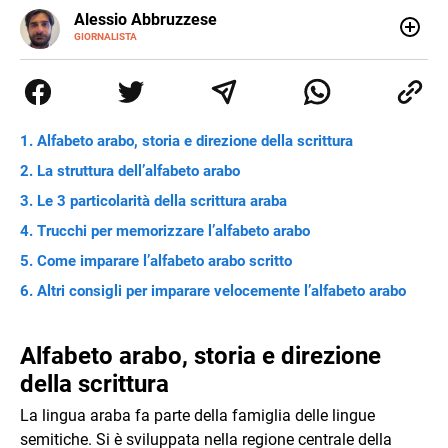
Alessio Abbruzzese
GIORNALISTA
Nato e cresciuto a Roma, mi appassiono fin da
piccolissimo al mondo classico e a quello sport,
dicotomia che ancora oggi fa inevitabilmente parte della
mia vita. Potete leggermi sulle pagine de Il cuoio sul
Corriere dello Sport, e online sul sito del Guerin Sportivo.
Alfabeto arabo, storia e direzione della scrittura
Mi interesso di numerosissime altre cose, ma di quelle di
solito non scrivo.
La struttura dell’alfabeto arabo
Le 3 particolarità della scrittura araba
Trucchi per memorizzare l’alfabeto arabo
Come imparare l’alfabeto arabo scritto
Altri consigli per imparare velocemente l’alfabeto arabo
Alfabeto arabo, storia e direzione
della scrittura
La lingua araba fa parte della famiglia delle lingue
semitiche. Si è sviluppata nella regione centrale della