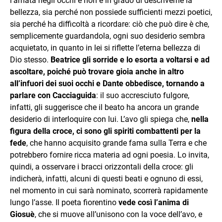
l’amata negli occhi e non è in grado di descriverne la
bellezza, sia perché non possiede sufficienti mezzi poetici,
sia perché ha difficoltà a ricordare: ciò che può dire è che,
semplicemente guardandola, ogni suo desiderio sembra
acquietato, in quanto in lei si riflette l’eterna bellezza di
Dio stesso.
Beatrice gli sorride e lo esorta a voltarsi e ad
ascoltare, poiché può trovare gioia anche in altro
all’infuori dei suoi occhi e Dante obbedisce, tornando a
parlare con Cacciaguida
: il suo accresciuto fulgore,
infatti, gli suggerisce che il beato ha ancora un grande
desiderio di interloquire con lui. L’avo gli spiega che,
nella
figura della croce, ci sono gli spiriti combattenti per la
fede
, che hanno acquisito grande fama sulla Terra e che
potrebbero fornire ricca materia ad ogni poesia. Lo invita,
quindi, a osservare i bracci orizzontali della croce: gli
indicherà, infatti, alcuni di questi beati e ognuno di essi,
nel momento in cui sarà nominato, scorrerà rapidamente
lungo l’asse. Il poeta fiorentino
vede così l’anima di
Giosuè
, che si muove all’unisono con la voce dell’avo, e