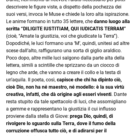
descrivere le figure viste, a dispetto della pochezza dei
suoi versi, invoca le Muse e chiede la loro alta ispirazione.
Le anime formano in tutto 35 lettere, che
danno luogo alla
scritta “DILIGITE IUSTITIAM, QUI IUDICATIS TERRAM”
(cioè, “Amate la giustizia, voi che giudicate la Terra”).
Dopodiché, le luci formano una ‘M’, quindi, unitesi ad altre
scese dall’alto, raffigurano una sorta di giglio araldico.
Poco dopo, altre mille luci salgono dalla parte alta della
lettera, simili a scintille che sprizzano da un ciocco di
legno che arde, che vanno a creare il collo e la testa di
un’aquila. Il poeta, così,
capisce che chi ha dipinto ciò,
cioè Dio, non ha né maestro, né modello: è la sua virtù
creativa, infatti, che dà origine agli esseri viventi
. Dante
resta stupito da tale spettacolo di luci, che assomigliano
a gemme e rappresentano la giustizia il cui influsso
proviene dalla stella di Giove:
prega Dio, quindi, di
rivolgere lo sguardo sulla Terra, dove il fumo della
corruzione offusca tutto ciò, e di adirarsi per il