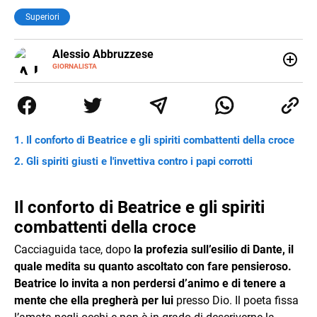
Superiori
Alessio Abbruzzese
GIORNALISTA
Nato e cresciuto a Roma, mi appassiono fin da
piccolissimo al mondo classico e a quello sport,
dicotomia che ancora oggi fa inevitabilmente parte della
mia vita. Potete leggermi sulle pagine de Il cuoio sul
Corriere dello Sport, e online sul sito del Guerin Sportivo.
Il conforto di Beatrice e gli spiriti combattenti della croce
Mi interesso di numerosissime altre cose, ma di quelle di
solito non scrivo.
Gli spiriti giusti e l'invettiva contro i papi corrotti
Il conforto di Beatrice e gli spiriti
combattenti della croce
Cacciaguida tace, dopo
la profezia sull’esilio di Dante, il
quale medita su quanto ascoltato con fare pensieroso.
Beatrice lo invita a non perdersi d’animo e di tenere a
mente che ella pregherà per lui
presso Dio. Il poeta fissa