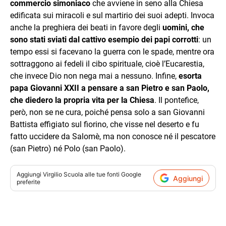
commercio simoniaco
che avviene in seno alla Chiesa
edificata sui miracoli e sul martirio dei suoi adepti. Invoca
anche la preghiera dei beati in favore degli
uomini, che
sono stati sviati dal cattivo esempio dei papi corrotti
: un
tempo essi si facevano la guerra con le spade, mentre ora
sottraggono ai fedeli il cibo spirituale, cioè l’Eucarestia,
che invece Dio non nega mai a nessuno. Infine,
esorta
papa Giovanni XXII a pensare a san Pietro e san Paolo,
che diedero la propria vita per la Chiesa
. Il pontefice,
però, non se ne cura, poiché pensa solo a san Giovanni
Battista effigiato sul fiorino, che visse nel deserto e fu
fatto uccidere da Salomè, ma non conosce né il pescatore
(san Pietro) né Polo (san Paolo).
Aggiungi
Virgilio Scuola
alle tue fonti Google
Aggiungi
preferite