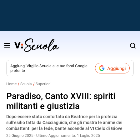
Salta
al
contenuto
Aggiungi
Virgilio Scuola
alle tue fonti Google
Aggiungi
preferite
v
Home
Scuola
Superiori
i
Paradiso, Canto XVIII: spiriti
militanti e giustizia
Dopo essere stato confortato da Beatrice per la profezia
sull'esilio fatta da Cacciaguida, che gli mostra le anime dei
combattenti per la fede, Dante ascende al VI Cielo di Giove
25 Giugno 2025 - Ultimo Aggiornamento: 1 Luglio 2025