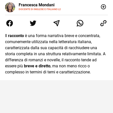
LINKEDIN
Francesca Mondani
INSTAGRAM
DOCENTE DI INGLESE E ITALIANO L2
Specializzata in pedagogia e didattica dell’italiano e
dell’inglese, insegno ad adolescenti e adulti nella scuola
secondaria di secondo grado. Mi occupo inoltre di
traduzioni, SEO Onsite e contenuti per il web. Amo i saggi
storici, la cucina e la mia Honda CBF500. Non ho il dono
Il
racconto
è una forma narrativa breve e concentrata,
della sintesi.
comunemente utilizzata nella letteratura italiana,
caratterizzata dalla sua capacità di racchiudere una
storia completa in una struttura relativamente limitata. A
differenza di romanzi e novelle, il racconto tende ad
essere più
breve e diretto
, ma non meno ricco o
complesso in termini di temi e caratterizzazione.