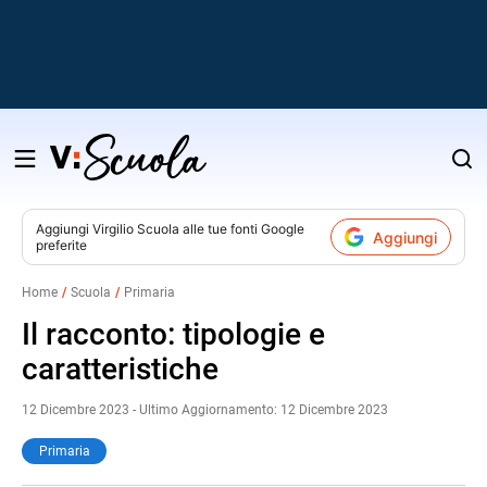
Salta
al
contenuto
Aggiungi
Virgilio Scuola
alle tue fonti Google
Aggiungi
preferite
v
Home
Scuola
Primaria
i
Il racconto: tipologie e
caratteristiche
12 Dicembre 2023 - Ultimo Aggiornamento: 12 Dicembre 2023
Primaria