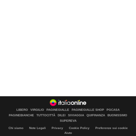
LIBERO
VIRGILIO
PAGINEGIALLE
PAGINEGIALLE SHOP
PGCASA
PAGINEBIANCHE
TUTTOCITTÀ
DILEI
SIVIAGGIA
QUIFINANZA
BUONISSIMO
SUPEREVA
Chi siamo
Note Legali
Privacy
Cookie Policy
Preferenze sui cookie
Aiuto