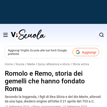
Salta
al
contenuto
Aggiungi
Virgilio Scuola
alle tue fonti Google
Aggiungi
preferite
v
Home
Scuola
Medie
Epica, letteratura e storia
Storia antica
i
Romolo e Remo, storia dei
gemelli che hanno fondato
Roma
Secondo la leggenda, i figli di Rea Silvia e del dio Marte, allevati
da una lupa, diedero origine all'Urbe il 21 aprile del 753 a.C.
15 Settembre 2023 - Ultimo Aggiornamento: 15 Settembre 2023