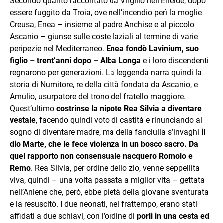
Secondo quanto raccontato da Virgilio nell’Eneide, dopo
essere fuggito da Troia, ove nell’incendio perì la moglie
Creusa, Enea – insieme al padre Anchise e al piccolo
Ascanio – giunse sulle coste laziali al termine di varie
peripezie nel Mediterraneo.
Enea fondò Lavinium, suo
figlio – trent’anni dopo – Alba Longa
e i loro discendenti
regnarono per generazioni. La leggenda narra quindi la
storia di Numitore, re della città fondata da Ascanio, e
Amulio, usurpatore del trono del fratello maggiore.
Quest’ultimo
costrinse la nipote Rea Silvia a diventare
vestale
, facendo quindi voto di castità e rinunciando al
sogno di diventare madre, ma della fanciulla s’invaghi
il
dio Marte, che le fece violenza in un bosco sacro. Da
quel rapporto non consensuale nacquero Romolo e
Remo
. Rea Silvia, per ordine dello zio, venne seppellita
viva, quindi – una volta passata a miglior vita – gettata
nell’Aniene che, però, ebbe pietà della giovane sventurata
e la resuscitò. I due neonati, nel frattempo, erano stati
affidati a due schiavi, con l’ordine di
porli in una cesta ed