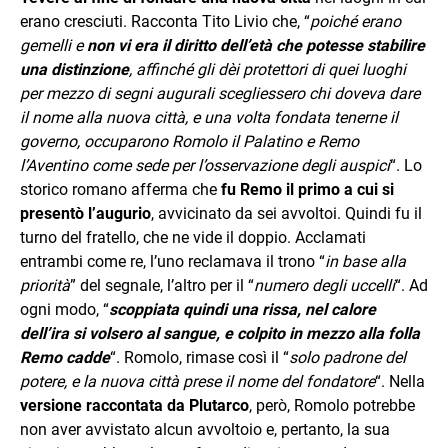
erano cresciuti. Racconta Tito Livio che, “
poiché erano
gemelli e
non vi era il diritto dell’età che potesse stabilire
una distinzione
, affinché gli dèi protettori di quei luoghi
per mezzo di segni augurali scegliessero chi doveva dare
il nome alla nuova città, e una volta fondata tenerne il
governo, occuparono Romolo il Palatino e Remo
l’Aventino come sede per l’osservazione degli auspici
“. Lo
storico romano afferma che
fu Remo il primo a cui si
presentò l’augurio
, avvicinato da sei avvoltoi. Quindi fu il
turno del fratello, che ne vide il doppio. Acclamati
entrambi come re, l’uno reclamava il trono “
in base alla
priorità
” del segnale, l’altro per il “
numero degli uccelli
“. Ad
ogni modo, “
scoppiata quindi una rissa, nel calore
dell’ira si volsero al sangue, e colpito in mezzo alla folla
Remo cadde
“. Romolo, rimase così il “
solo padrone del
potere, e la nuova città prese il nome del fondatore
“. Nella
versione raccontata da Plutarco
, però, Romolo potrebbe
non aver avvistato alcun avvoltoio e, pertanto, la sua