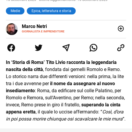
Medie
Epica, letteratura e storia
E-
Marco Netri
MAIL
GIORNALISTA E IMPRENDITORE
Ho iniziato a scrivere da giovanissimo e ne ho fatto il mio
lavoro. Dopo la laurea in Scienze Politiche e il Master in
Giornalismo conseguiti alla Luiss, ho associato la
passione per la scrittura a quello per lo studio
dedicandomi per anni al lavoro di ricercatore. Oggi sono
In ‘Storia di Roma’ Tito Livio racconta la leggendaria
imprenditore di me stesso.
nascita della città
, fondata dai gemelli Romolo e Remo.
Lo storico narra due differenti versioni: nella prima, la lite
tra i due avvenne per
il nome da assegnare al nuovo
insediamento
: Roma, da edificare sul colle Palatino, per
Romolo e Remora, sull’Aventino, per Remo; nella seconda,
invece, Remo prese in giro il fratello,
superando la cinta
appena eretta
, il quale lo uccise affermando: “
Così, d’ora
in poi possa morire chiunque osi scavalcare le mie mura
“.