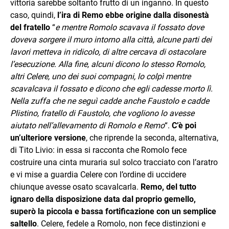
vittoria sarebbe soltanto frutto di un inganno. In questo
caso, quindi,
l’ira di Remo ebbe origine dalla disonestà
del fratello
“
e mentre Romolo scavava il fossato dove
doveva sorgere il muro intorno alla città, alcune parti dei
lavori metteva in ridicolo, di altre cercava di ostacolare
l’esecuzione. Alla fine, alcuni dicono lo stesso Romolo,
altri Celere, uno dei suoi compagni, lo colpì mentre
scavalcava il fossato e dicono che egli cadesse morto lì.
Nella zuffa che ne seguì cadde anche Faustolo e cadde
Plistino, fratello di Faustolo, che vogliono lo avesse
aiutato nell’allevamento di Romolo e Remo
“.
C’è poi
un’ulteriore versione
, che riprende la seconda, alternativa,
di Tito Livio: in essa si racconta che Romolo fece
costruire una cinta muraria sul solco tracciato con l’aratro
e vi mise a guardia Celere con l’ordine di uccidere
chiunque avesse osato scavalcarla.
Remo, del tutto
ignaro della disposizione data dal proprio gemello,
superò la piccola e bassa fortificazione con un semplice
saltello
. Celere, fedele a Romolo, non fece distinzioni e