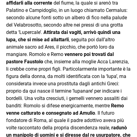
affidarli alla corrente
del fiume, la quale si arenò tra
Palatino e Campidoglio, in un luogo chiamato Cermalus:
secondo alcune fonti sotto un albero di fico nella palude
del Velabrosotto, secondo altre nei pressi di una grotta
detta ‘Lupercale’.
Attirata dai vagiti, arrivò quindi una
lupa, che si mise ad allattarli
, seguita poi dall’altro
animale sacro ad Ares, il picchio, che portò loro da
mangiare. Romolo e Remo
vennero poi trovati dal
pastore Faustolo
che, insieme alla moglie Acca Larenzia,
li crebbe come propri figli. Particolarmente importante è la
figura della donna, da molti identificata con la ‘lupa’, ma
considerata invece una prostituta dagli antichi Greci:
proprio da qui nasce il termine ‘lupanare’ per indicare i
bordelli. Una volta cresciuti, i gemelli vennero assaliti dai
banditi: Romolo si difese energicamente, mentre
Remo
venne catturato e consegnato ad Amulio
. Il futuro
fondatore di Roma, al quale il padre adottivo aveva più
volte raccontato della propria discendenza reale,
radunò
un manipolo di uomini e si diresse dal re usurpatore, che