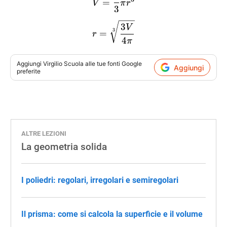
=
V
π
r
3
r=\sqrt[3]{\dfrac{3V}{4\
3
V
3
=
r
4
π
Aggiungi
Virgilio Scuola
alle tue fonti Google
Aggiungi
preferite
ALTRE LEZIONI
La geometria solida
I poliedri: regolari, irregolari e semiregolari
Il prisma: come si calcola la superficie e il volume