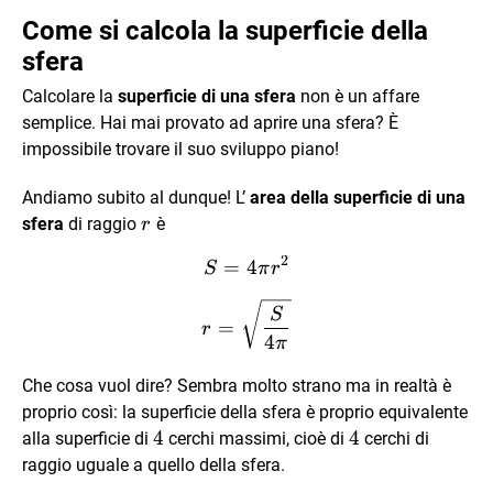
Come si calcola la superficie della
sfera
Calcolare la
superficie di una sfera
non è un affare
semplice. Hai mai provato ad aprire una sfera? È
impossibile trovare il suo sviluppo piano!
Andiamo subito al dunque! L’
area della superficie di una
r
sfera
di raggio
è
r
2
=
4
S=4\pi r^2
S
π
r
r=\sqrt{\dfrac{S}{4\pi}}
S
=
r
4
π
Che cosa vuol dire? Sembra molto strano ma in realtà è
proprio così: la superficie della sfera è proprio equivalente
4
4
4
4
alla superficie di
cerchi massimi, cioè di
cerchi di
raggio uguale a quello della sfera.