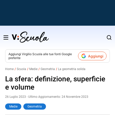
Salta
al
contenuto
Aggiungi
Virgilio Scuola
alle tue fonti Google
Aggiungi
preferite
v
Home
Scuola
Medie
Geometria
La geometria solida
i
La sfera: definizione, superficie
e volume
26 Luglio 2023 - Ultimo Aggiornamento: 24 Novembre 2023
Medie
Geometria