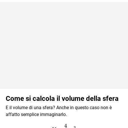
Come si calcola il volume della sfera
E il volume di una sfera? Anche in questo caso non è
affatto semplice immaginarlo.
4
V=\dfrac43\pi r^3
3