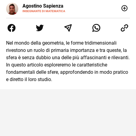
E-
Agostino Sapienza
MAIL
LINKEDIN
INSEGNANTE DI MATEMATICA
Sono nato a Reggio Calabria il 07/10/85. Mi sono
diplomato nel 2005 all'Istituto Magistrale Statale
Tommaso Gulli. Ho conseguito la laurea triennale in
Relazioni Internazionali a Messina e in Economia
Internazionale a Padova. Dopo un pò di anni negli studi
Nel mondo della geometria, le forme tridimensionali
commercialisti sono stato chiamato per una supplenza
rivestono un ruolo di primaria importanza e tra queste, la
covid nella classe di insegnamento A47. Ho poi
conseguito l'abilitazione a Trieste nel sostegno e sono
sfera è senza dubbio una delle più affascinanti e rilevanti.
entrato di ruolo nel 2023
In questo articolo esploreremo le caratteristiche
fondamentali delle sfere, approfondendo in modo pratico
e diretto il loro studio.