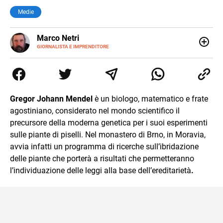
Medie
E-
Marco Netri
MAIL
GIORNALISTA E IMPRENDITORE
Ho iniziato a scrivere da giovanissimo e ne ho fatto il mio
lavoro. Dopo la laurea in Scienze Politiche e il Master in
Giornalismo conseguiti alla Luiss, ho associato la
passione per la scrittura a quello per lo studio
dedicandomi per anni al lavoro di ricercatore. Oggi sono
Gregor Johann Mendel
è un biologo, matematico e frate
imprenditore di me stesso.
agostiniano, considerato nel mondo scientifico il
precursore della moderna genetica per i suoi esperimenti
sulle piante di piselli. Nel monastero di Brno, in Moravia,
avvia infatti un programma di ricerche sull’ibridazione
delle piante che porterà a risultati che permetteranno
l’individuazione delle leggi alla base dell’ereditarietà
.