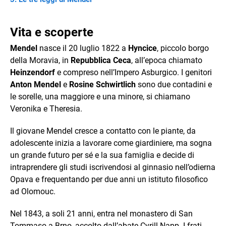
Vita e scoperte
Mendel
nasce il 20 luglio 1822 a
Hyncice
, piccolo borgo
della Moravia, in
Repubblica Ceca
, all’epoca chiamato
Heinzendorf
e compreso nell’Impero Asburgico. I genitori
Anton Mendel
e
Rosine Schwirtlich
sono due contadini e
le sorelle, una maggiore e una minore, si chiamano
Veronika e Theresia.
Il giovane Mendel cresce a contatto con le piante, da
adolescente inizia a lavorare come giardiniere, ma sogna
un grande futuro per sé e la sua famiglia e decide di
intraprendere gli studi iscrivendosi al ginnasio nell’odierna
Opava e frequentando per due anni un istituto filosofico
ad Olomouc.
Nel 1843, a soli 21 anni, entra nel monastero di San
Tommaso a Brno, accolto dall’abate Cyrill Napp. I frati