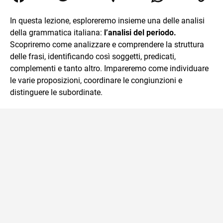
traduzioni, SEO Onsite e contenuti per il web. Amo i saggi
storici, la cucina e la mia Honda CBF500. Non ho il dono
In questa lezione, esploreremo insieme una delle analisi
della sintesi.
della grammatica italiana:
l’analisi del periodo.
Scopriremo come analizzare e comprendere la struttura
delle frasi, identificando così soggetti, predicati,
complementi e tanto altro. Impareremo come individuare
le varie proposizioni, coordinare le congiunzioni e
distinguere le subordinate.