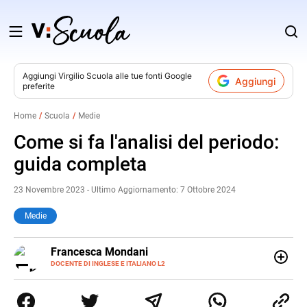
Salta
al
contenuto
Aggiungi
Virgilio Scuola
alle tue fonti Google
Aggiungi
preferite
v
Home
Scuola
Medie
i
Come si fa l'analisi del periodo:
guida completa
23 Novembre 2023 - Ultimo Aggiornamento: 7 Ottobre 2024
Medie
LINKEDIN
Francesca Mondani
INSTAGRAM
DOCENTE DI INGLESE E ITALIANO L2
Specializzata in pedagogia e didattica dell’italiano e
dell’inglese, insegno ad adolescenti e adulti nella scuola
secondaria di secondo grado. Mi occupo inoltre di