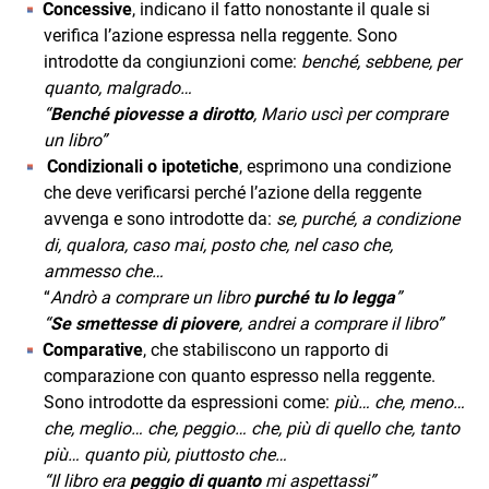
Concessive
, indicano il fatto nonostante il quale si
verifica l’azione espressa nella reggente. Sono
introdotte da congiunzioni come:
benché, sebbene, per
quanto, malgrado…
“
Benché piovesse a dirotto
, Mario uscì per comprare
un libro”
Condizionali o ipotetiche
, esprimono una condizione
che deve verificarsi perché l’azione della reggente
avvenga e sono introdotte da:
se, purché, a condizione
di, qualora, caso mai, posto che, nel caso che,
ammesso che…
“
Andrò a comprare un libro
purché tu lo legga
”
“
Se smettesse di piovere
, andrei a comprare il libro”
Comparative
, che stabiliscono un rapporto di
comparazione con quanto espresso nella reggente.
Sono introdotte da espressioni come:
più… che, meno…
che, meglio… che, peggio… che, più di quello che, tanto
più… quanto più, piuttosto che…
“Il libro era
peggio di quanto
mi aspettassi”