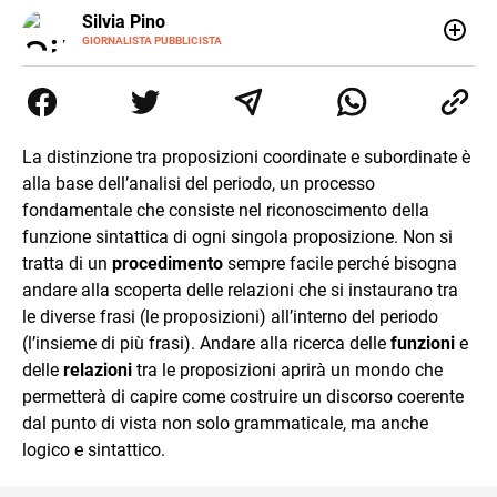
E-
Silvia Pino
MAIL
GIORNALISTA PUBBLICISTA
Ho iniziato con le lingue straniere, ho continuato con la
traduzione e poi con l’editoria. Sono stata catturata dalla
critica del testo perché stregata dalle parole, dalla
comunicazione per pura casualità. Leggo, indago e amo i
giochi di parole. Poiché non era abbastanza ho iniziato a
La distinzione tra proposizioni coordinate e subordinate è
scrivere e non mi sono più fermata.
alla base dell’analisi del periodo, un processo
fondamentale che consiste nel riconoscimento della
funzione sintattica di ogni singola proposizione. Non si
tratta di un
procedimento
sempre facile perché bisogna
andare alla scoperta delle relazioni che si instaurano tra
le diverse frasi (le proposizioni) all’interno del periodo
(l’insieme di più frasi). Andare alla ricerca delle
funzioni
e
delle
relazioni
tra le proposizioni aprirà un mondo che
permetterà di capire come costruire un discorso coerente
dal punto di vista non solo grammaticale, ma anche
logico e sintattico.