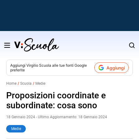
Salta
al
contenuto
Aggiungi
Virgilio Scuola
alle tue fonti Google
Aggiungi
preferite
v
Home
Scuola
Medie
i
Proposizioni coordinate e
subordinate: cosa sono
18 Gennaio 2024 - Ultimo Aggiornamento: 18 Gennaio 2024
Medie