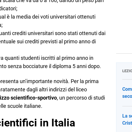
a scala che va da 0 a 100, dando un peso pari
icatori;
ual è la media dei voti universitari ottenuti
a;
uanti crediti universitari sono stati ottenuti dai
entuale sui crediti previsti al primo anno di
va quanti studenti iscritti al primo anno in
to senza bocciature il diploma 5 anni dopo.
LEZI
presenta un’importante novità. Per la prima
ratamente dagli altri indirizzi del liceo
Come
seco
rizzo scientifico-sportivo
, un percorso di studi
le scuole italiane.
La s
ientifici in Italia
Cris