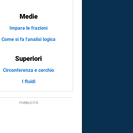
Medie
Impara le frazioni
Come si fa l'analisi logica
Superiori
Circonferenza e cerchio
I fluidi