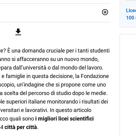
Lice
100 
no una giornalista pubblicista laureata in Scienze politiche.
a passione per la scrittura in un lavoro, e da lì non mi sono
 pane quotidiano, i libri la mia via per evadere e viaggiare con
e? È una domanda cruciale per i tanti studenti
 anno si affacceranno su un nuovo mondo,
separa dall’università o dal mondo del lavoro.
i e famiglie in questa decisione, la Fondazione
scopio, un’indagine che si propone come uno
 scelta del percorso di studio dopo le medie.
le superiori italiane monitorando i risultati dei
versitari e lavorativi. In questo articolo
 Ecco quali sono
i migliori licei scientifici
24
città per città
.