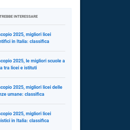
OTREBBE INTERESSARE
copio 2025, migliori licei
tifici in Italia: classifica
copio 2025, le migliori scuole a
tra licei e istituti
copio 2025, migliori licei delle
nze umane: classifica
copio 2025, migliori licei
istici in Italia: classifica