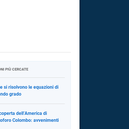
ONI PIÙ CERCATE
 si risolvono le equazioni di
ndo grado
coperta dell’America di
toforo Colombo: avvenimenti