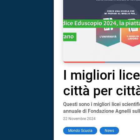
Current Time
0:18
Duration
1:19
I migliori lice
Pause
Unmute
Full
città per citt
Questi sono i migliori licei scienti
annuale di Fondazione Agnelli sulle
22 Novembre 2024
i
Mondo Scuola
News
tografico