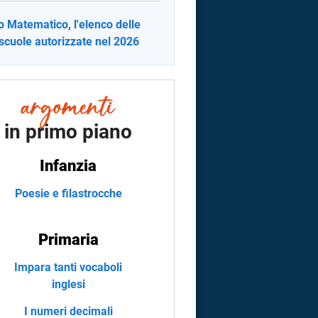
o Matematico, l'elenco delle
scuole autorizzate nel 2026
in primo piano
Infanzia
Poesie e filastrocche
Primaria
Impara tanti vocaboli
inglesi
I numeri decimali