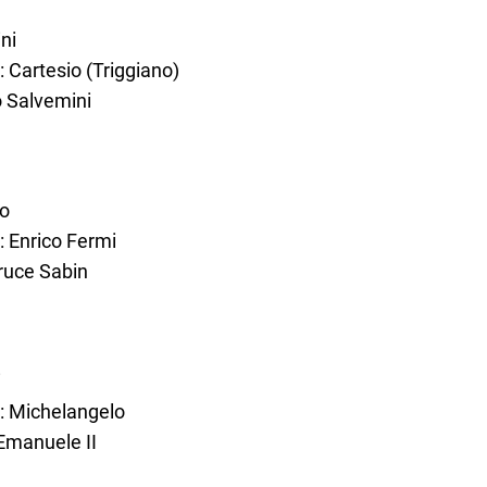
ni
: Cartesio (Triggiano)
o Salvemini
co
: Enrico Fermi
Bruce Sabin
i
e: Michelangelo
 Emanuele II