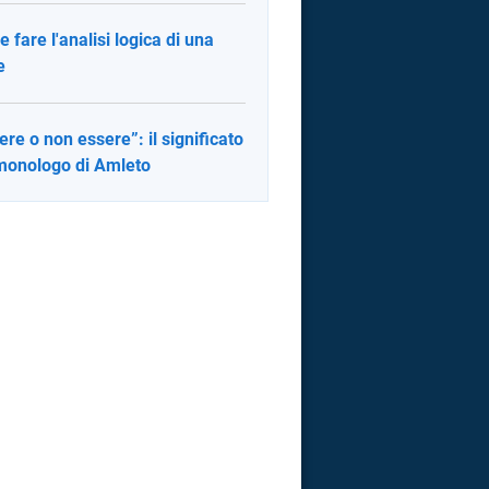
 fare l'analisi logica di una
e
ere o non essere”: il significato
monologo di Amleto