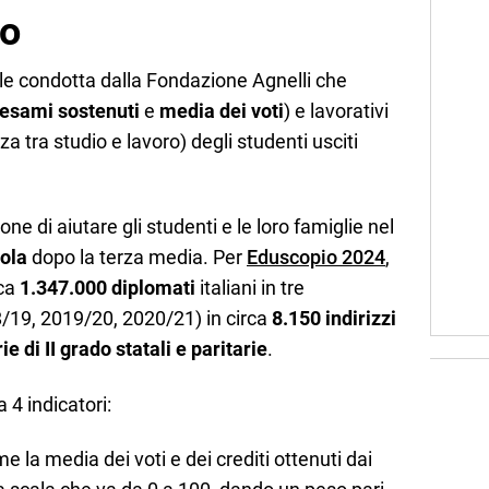
io
e condotta dalla Fondazione Agnelli che
esami sostenuti
e
media dei voti
) e lavorativi
 tra studio e lavoro) degli studenti usciti
one di aiutare gli studenti e le loro famiglie nel
ola
dopo la terza media. Per
Eduscopio 2024
,
rca
1.347.000 diplomati
italiani in tre
8/19, 2019/20, 2020/21) in circa
8.150 indirizzi
e di II grado statali e paritarie
.
a 4 indicatori:
e la media dei voti e dei crediti ottenuti dai