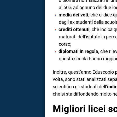
diplomati normalizzati in un
al 50% ad ognuno dei due ind
media dei voti
, che ci dice q
dagli ex studenti della scuol
crediti ottenuti
, che indica q
maturati dell’istituto in perc
corso;
diplomati in regola
, che rile
questa scuola hanno raggiun
Inoltre, quest’anno Eduscopio 
volta, sono stati analizzati sepa
scientifico gli studenti dell’
indi
che si sta diffondendo molto nel
Migliori licei sc