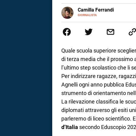
E-
Camilla Ferrandi
a
MAIL
LINKEDIN
GIORNALISTA
Nata e cresciuta a Grosseto, so
correnze
Nel 2016 decido di trasformare l
più fermata. L’attualità è il mio
la mente.
Quale scuola superiore sceglier
di terza media che il prossimo
l’ultimo step scolastico che li 
Per indirizzare ragazze, ragazz
Agnelli ogni anno pubblica Edu
strumento di orientamento nella
La rilevazione classifica le scuo
diplomati attraverso gli esiti uni
parleremo di liceo scientifico.
d’Italia
secondo Eduscopio 20