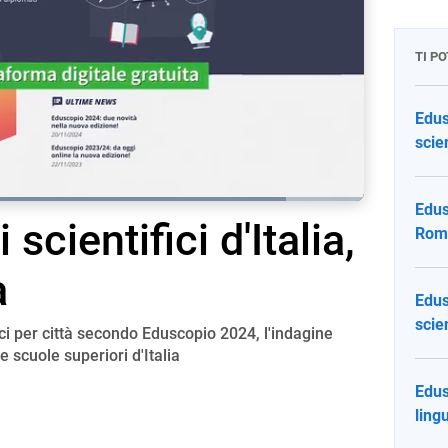
TI P
Edus
scien
Loaded
:
87.15%
Edus
i scientifici d'Italia,
screen
Roma 
à
Edus
scie
fici per città secondo Eduscopio 2024, l'indagine
 scuole superiori d'Italia
Edus
lingu