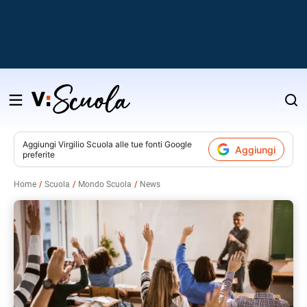
Salta
al
contenuto
Aggiungi
Virgilio Scuola
alle tue fonti Google
Aggiungi
preferite
v
Home
Scuola
Mondo Scuola
News
i