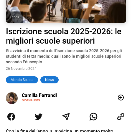
iStock
Iscrizione scuola 2025-2026: le
migliori scuole superiori
Si avvicina il momento dell'iscrizione scuola 2025-2026 per gli
studenti di terza media: quali sono le migliori scuole superiori
secondo Eduscopio
26 Novembre 2024
Mondo Scuola
News
E-
Camilla Ferrandi
MAIL
LINKEDIN
GIORNALISTA
Nata e cresciuta a Grosseto, sono una giornalista
pubblicista laureata in Scienze politiche. Nel 2016 decido
di trasformare la passione per la scrittura in un lavoro, e
da lì non mi sono più fermata. L’attualità è il mio pane
quotidiano, i libri la mia via per evadere e viaggiare con la
Con la fine dell’anno, si avvicina un momento molto