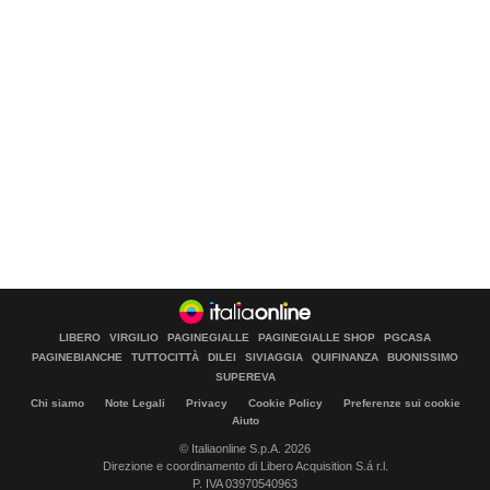
LIBERO
VIRGILIO
PAGINEGIALLE
PAGINEGIALLE SHOP
PGCASA
PAGINEBIANCHE
TUTTOCITTÀ
DILEI
SIVIAGGIA
QUIFINANZA
BUONISSIMO
SUPEREVA
Chi siamo
Note Legali
Privacy
Cookie Policy
Preferenze sui cookie
Aiuto
© Italiaonline S.p.A. 2026
Direzione e coordinamento di Libero Acquisition S.á r.l.
P. IVA 03970540963