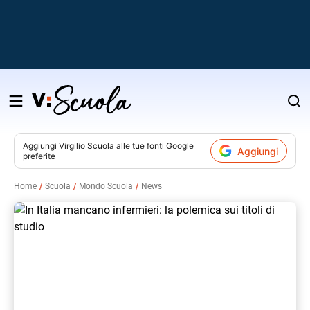
Salta
al
contenuto
Aggiungi
Virgilio Scuola
alle tue fonti Google
Aggiungi
preferite
v
Home
Scuola
Mondo Scuola
News
i