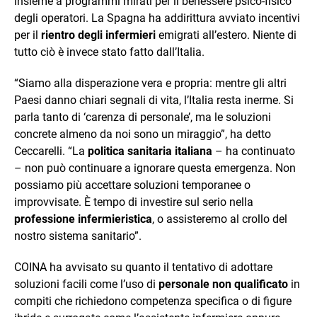
insieme a programmi mirati per il benessere psico-fisico
degli operatori. La Spagna ha addirittura avviato incentivi
per il
rientro degli infermieri
emigrati all’estero. Niente di
tutto ciò è invece stato fatto dall’Italia.
“Siamo alla disperazione vera e propria: mentre gli altri
Paesi danno chiari segnali di vita, l’Italia resta inerme. Si
parla tanto di ‘carenza di personale’, ma le soluzioni
concrete almeno da noi sono un miraggio”, ha detto
Ceccarelli. “La
politica sanitaria italiana
– ha continuato
– non può continuare a ignorare questa emergenza. Non
possiamo più accettare soluzioni temporanee o
improvvisate. È tempo di investire sul serio nella
professione infermieristica
, o assisteremo al crollo del
nostro sistema sanitario”.
COINA ha avvisato su quanto il tentativo di adottare
soluzioni facili come l’uso di
personale non qualificato
in
compiti che richiedono competenza specifica o di figure