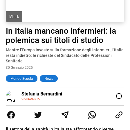
iStock
In Italia mancano infermieri: la
polemica sui titoli di studio
Mentre l'Europa investe sulla formazione degli infermieri, l'Italia
resta indietro: le richieste del Sindacato delle Professioni
Sanitarie
30 Gennaio 2025
Mondo Scuola
News
E-
Stefania Bernardini
MAIL
GIORNALISTA
Giornalista professionista dal 2012, ha collaborato con le
principali testate nazionali. Ha scritto e realizzato servizi
Tv di cronaca, politica, scuola, economia e spettacolo. Ha
esperienze nella redazione di testate giornalistiche online
e Tv e lavora anche nell’ambito social
Il settore della sanità in Italia sta affrontando diverse