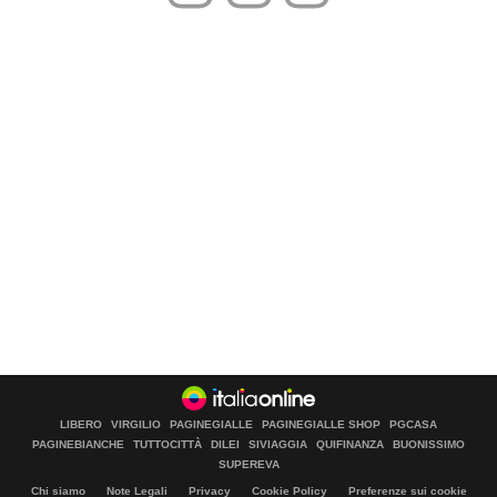
LIBERO
VIRGILIO
PAGINEGIALLE
PAGINEGIALLE SHOP
PGCASA
PAGINEBIANCHE
TUTTOCITTÀ
DILEI
SIVIAGGIA
QUIFINANZA
BUONISSIMO
SUPEREVA
Chi siamo
Note Legali
Privacy
Cookie Policy
Preferenze sui cookie