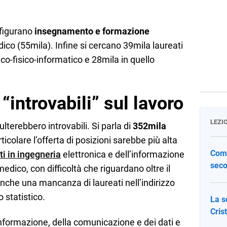
i figurano
insegnamento e formazione
ico (55mila). Infine si cercano 39mila laureati
co-fisico-informatico e 28mila in quello
o “introvabili” sul lavoro
LEZI
lterebbero introvabili. Si parla di
352mila
rticolare l’offerta di posizioni sarebbe più alta
Come
ti in ingegneria
elettronica e dell’informazione
seco
medico, con difficoltà che riguardano oltre il
anche una mancanza di laureati nell’indirizzo
 statistico.
La s
Cris
nformazione, della comunicazione e dei dati e