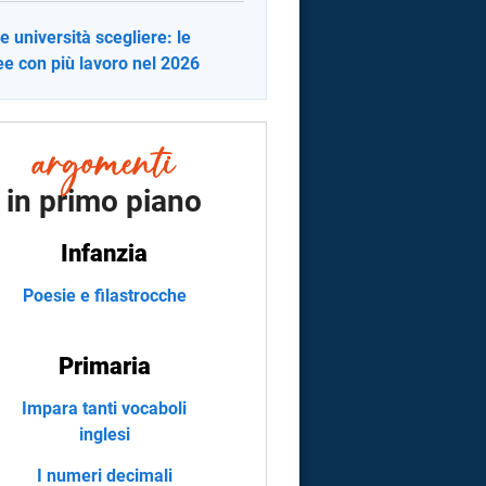
e università scegliere: le
ee con più lavoro nel 2026
in primo piano
Infanzia
Poesie e filastrocche
Primaria
Impara tanti vocaboli
inglesi
I numeri decimali