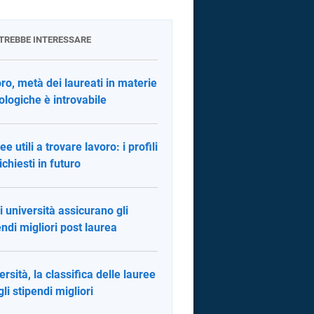
OTREBBE INTERESSARE
ro, metà dei laureati in materie
ologiche è introvabile
e utili a trovare lavoro: i profili
ichiesti in futuro
i università assicurano gli
endi migliori post laurea
ersità, la classifica delle lauree
gli stipendi migliori