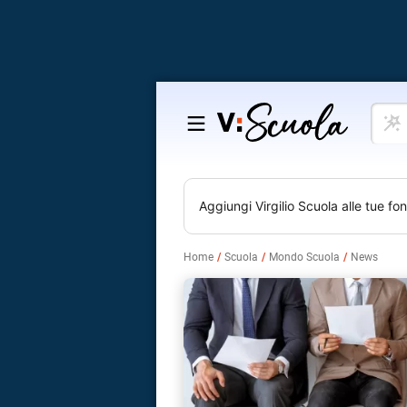
Cosa
Salta
vuoi
al
impar
contenuto
Aggiungi
Virgilio Scuola
alle tue fon
Home
Scuola
Mondo Scuola
News