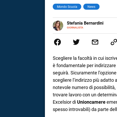
Mondo Scuola
News
a
correnze
E-
Stefania Bernardini
MAIL
GIORNALISTA
Giornalista professionista dal 2
scritto e realizzato servizi Tv 
esperienze nella redazione di te
social
Scegliere la facoltà in cui iscr
è fondamentale per indirizzare 
seguirà. Sicuramente l’opzione p
scegliere l’indirizzo più adatto a
notevole numero di possibilità, 
trovare lavoro con un determina
Excelsior di
Unioncamere
emerg
spesso introvabili) da parte del