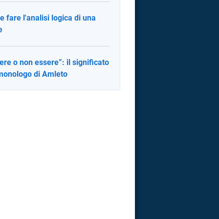
 fare l'analisi logica di una
e
ere o non essere”: il significato
monologo di Amleto