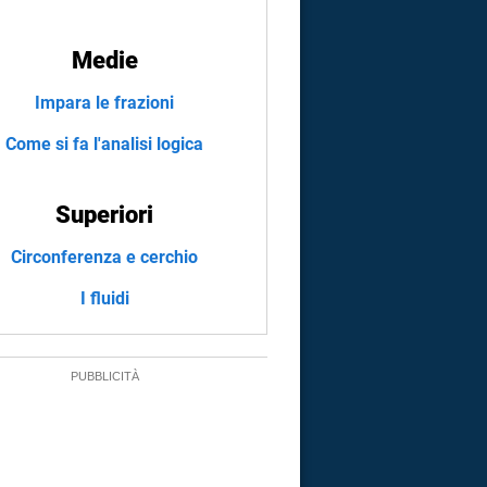
Medie
Impara le frazioni
Come si fa l'analisi logica
Superiori
Circonferenza e cerchio
I fluidi