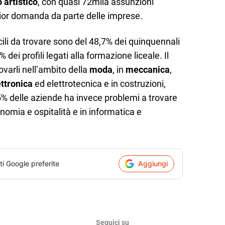
o artistico
, con quasi 72mila assunzioni
or domanda da parte delle imprese.
icili da trovare sono del 48,7% dei quinquennali
 dei profili legati alla formazione liceale. Il
ovarli nell’ambito della
moda
, in
meccanica
,
ettronica
ed elettrotecnica e in costruzioni,
55% delle aziende ha invece problemi a trovare
nomia e ospitalità e in informatica e
ti Google preferite
Aggiungi
Seguici su