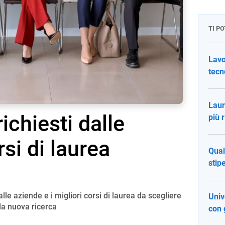
TI P
Lavo
tecn
Laure
richiesti dalle
più r
rsi di laurea
Qual
stip
dalle aziende e i migliori corsi di laurea da scegliere
Univ
 la nuova ricerca
con 