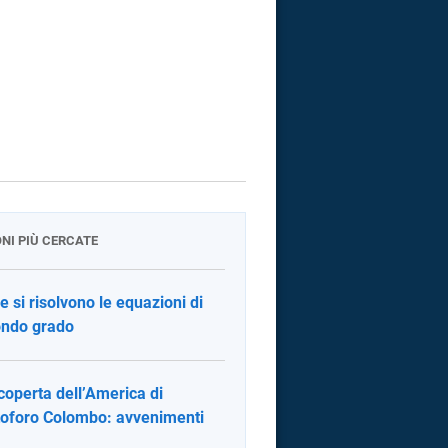
ONI PIÙ CERCATE
 si risolvono le equazioni di
ndo grado
coperta dell’America di
toforo Colombo: avvenimenti