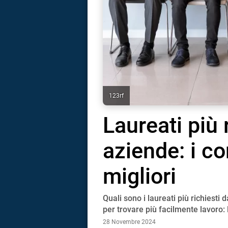
123rf
Laureati più 
aziende: i co
migliori
Quali sono i laureati più richiesti 
i
per trovare più facilmente lavoro:
28 Novembre 2024
tografico