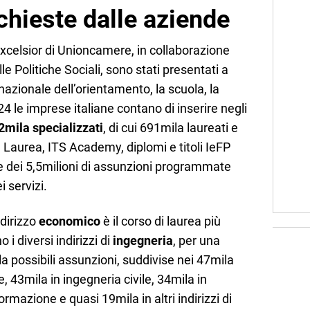
ichieste dalle aziende
Excelsior di Unioncamere, in collaborazione
le Politiche Sociali, sono stati presentati a
azionale dell’orientamento, la scuola, la
24 le imprese italiane contano di inserire negli
2mila specializzati
, di cui 691mila laureati e
Laurea, ITS Academy, diplomi e titoli IeFP
le dei 5,5milioni di assunzioni programmate
i servizi.
ndirizzo
economico
è il corso di laurea più
i diversi indirizzi di
ingegneria
, per una
a possibili assunzioni, suddivise nei 47mila
e, 43mila in ingegneria civile, 34mila in
ormazione e quasi 19mila in altri indirizzi di