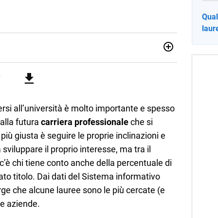
Qual
laur
012, ha collaborato con le principali testate nazionali. Ha
di cronaca, politica, scuola, economia e spettacolo. Ha
state giornalistiche online e Tv e lavora anche nell’ambito
iversi all’università è molto importante e spesso
alla futura
carriera professionale
che si
iù giusta è seguire le proprie inclinazioni e
 sviluppare il proprio interesse, ma tra il
c’è chi tiene conto anche della percentuale di
to titolo. Dai dati del Sistema informativo
e che alcune lauree sono le più cercate (e
le aziende.