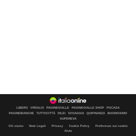
LIBERO
VIRGILIO
PAGINEGIALLE
PAGINEGIALLE SHOP
PGCASA
PAGINEBIANCHE
TUTTOCITTÀ
DILEI
SIVIAGGIA
QUIFINANZA
BUONISSIMO
SUPEREVA
Chi siamo
Note Legali
Privacy
Cookie Policy
Preferenze sui cookie
Aiuto