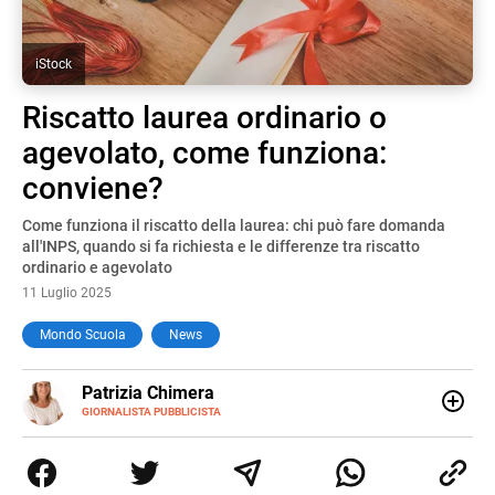
iStock
Riscatto laurea ordinario o
agevolato, come funziona:
conviene?
Come funziona il riscatto della laurea: chi può fare domanda
all'INPS, quando si fa richiesta e le differenze tra riscatto
ordinario e agevolato
11 Luglio 2025
Mondo Scuola
News
E-
Patrizia Chimera
MAIL
LINKEDIN
GIORNALISTA PUBBLICISTA
Giornalista pubblicista, è appassionata di sostenibilità e
cultura. Dopo la laurea in scienze della comunicazione ha
collaborato con grandi gruppi editoriali e agenzie di
comunicazione specializzandosi nella scrittura di articoli