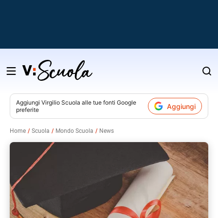
Salta
al
contenuto
Aggiungi
Virgilio Scuola
alle tue fonti Google
Aggiungi
preferite
v
Home
Scuola
Mondo Scuola
News
i