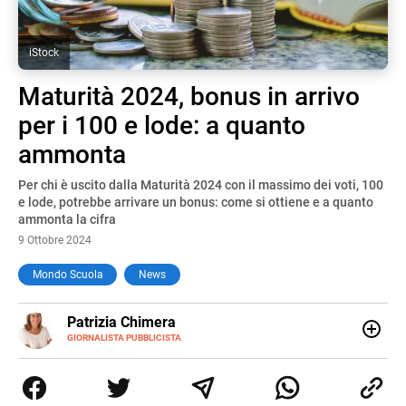
iStock
Maturità 2024, bonus in arrivo
per i 100 e lode: a quanto
ammonta
Per chi è uscito dalla Maturità 2024 con il massimo dei voti, 100
e lode, potrebbe arrivare un bonus: come si ottiene e a quanto
ammonta la cifra
9 Ottobre 2024
Mondo Scuola
News
E-
Patrizia Chimera
MAIL
LINKEDIN
GIORNALISTA PUBBLICISTA
Giornalista pubblicista, è appassionata di sostenibilità e
cultura. Dopo la laurea in scienze della comunicazione ha
collaborato con grandi gruppi editoriali e agenzie di
comunicazione specializzandosi nella scrittura di articoli