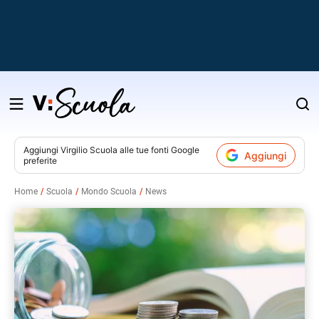
Salta
al
contenuto
Aggiungi
Virgilio Scuola
alle tue fonti Google
Aggiungi
preferite
v
Home
Scuola
Mondo Scuola
News
i