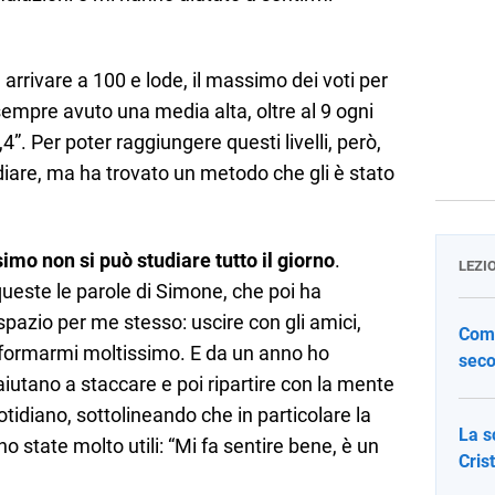
 arrivare a 100 e lode, il massimo dei voti per
 sempre avuto una media alta, oltre al 9 ogni
4”. Per poter raggiungere questi livelli, però,
udiare, ma ha trovato un metodo che gli è stato
imo non si può studiare tutto il giorno
.
LEZI
queste le parole di Simone, che poi ha
pazio per me stesso: uscire con gli amici,
Come
informarmi moltissimo. E da un anno ho
seco
aiutano a staccare e poi ripartire con la mente
otidiano, sottolineando che in particolare la
La s
no state molto utili: “Mi fa sentire bene, è un
Cris