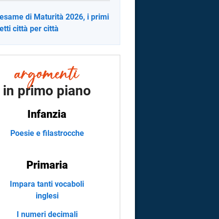
 esame di Maturità 2026, i primi
tti città per città
in primo piano
Infanzia
Poesie e filastrocche
Primaria
Impara tanti vocaboli
inglesi
I numeri decimali