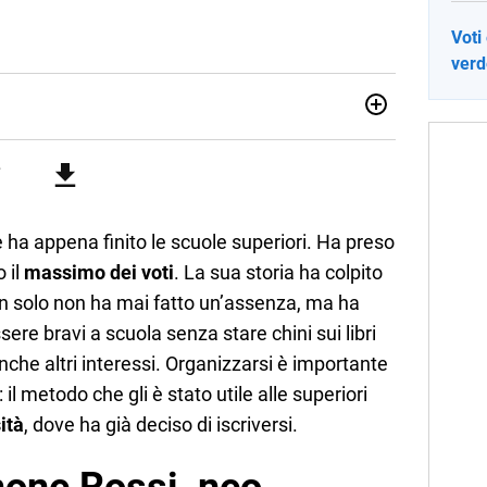
Voti
verde
sionata di sostenibilità e cultura. Dopo la laurea in scienze
ato con grandi gruppi editoriali e agenzie di
nella scrittura di articoli sul mondo scolastico.
ha appena finito le scuole superiori. Ha preso
 il
massimo dei voti
. La sua storia ha colpito
n solo non ha mai fatto un’assenza, ma ha
ere bravi a scuola senza stare chini sui libri
anche altri interessi. Organizzarsi è importante
: il metodo che gli è stato utile alle superiori
ità
, dove ha già deciso di iscriversi.