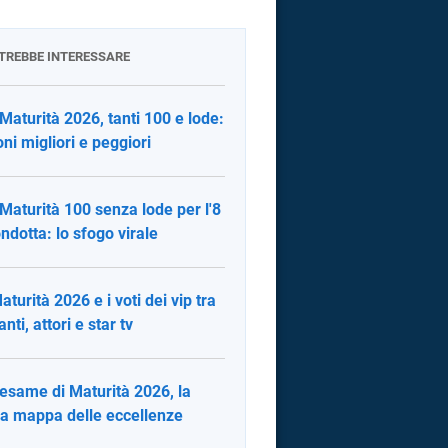
OTREBBE INTERESSARE
 Maturità 2026, tanti 100 e lode:
oni migliori e peggiori
 Maturità 100 senza lode per l'8
ondotta: lo sfogo virale
aturità 2026 e i voti dei vip tra
nti, attori e star tv
 esame di Maturità 2026, la
a mappa delle eccellenze