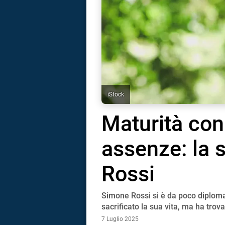
iStock
Maturità con
assenze: la 
Rossi
Simone Rossi si è da poco diplomat
i
sacrificato la sua vita, ma ha tro
7 Luglio 2025
tografico