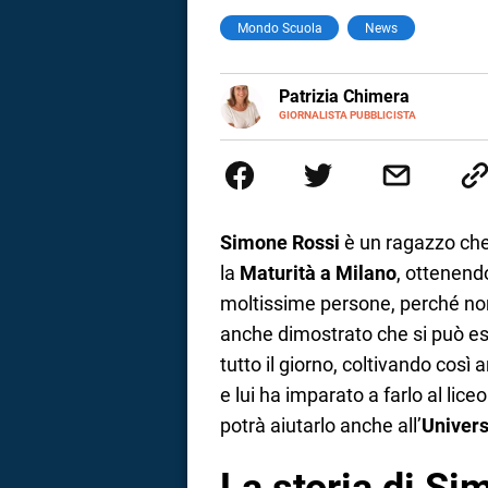
Mondo Scuola
News
a
correnze
E-
Patrizia Chimera
MAIL
LINKEDIN
GIORNALISTA PUBBLICISTA
Giornalista pubblicista, è appas
della comunicazione ha collabor
comunicazione specializzandosi 
Simone Rossi
è un ragazzo che 
la
Maturità a Milano
, ottenendo
moltissime persone, perché no
anche dimostrato che si può ess
tutto il giorno, coltivando così 
e lui ha imparato a farlo al liceo
potrà aiutarlo anche all’
Univers