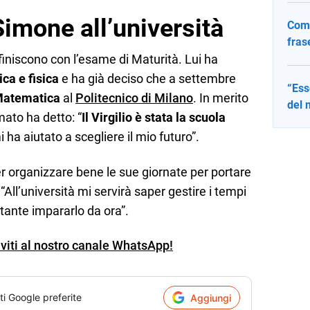
imone all’università
Come
fras
finiscono con l’esame di Maturità. Lui ha
ca e fisica
e ha già deciso che a settembre
“Ess
Matematica
al
Politecnico di Milano
. In merito
del 
mato ha detto: “
Il Virgilio è stata la scuola
 ha aiutato a scegliere il mio futuro”.
r organizzare bene le sue giornate per portare
: “All’università mi servirà saper gestire i tempi
rtante impararlo da ora”.
iviti al nostro canale WhatsApp!
ti Google preferite
Aggiungi