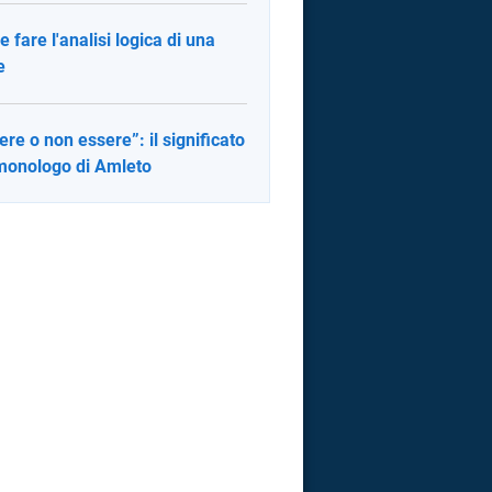
 fare l'analisi logica di una
e
ere o non essere”: il significato
monologo di Amleto