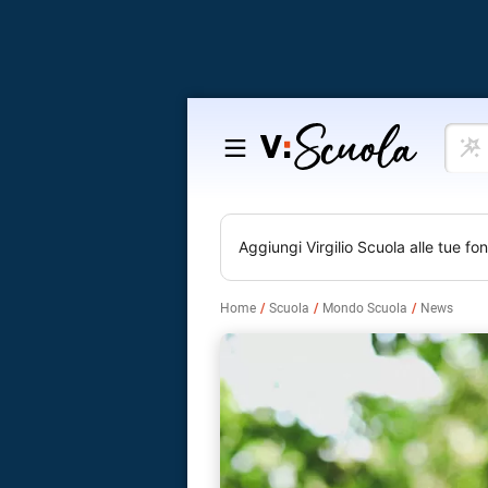
Cosa
Salta
vuoi
al
impar
contenuto
Aggiungi
Virgilio Scuola
alle tue fon
Home
Scuola
Mondo Scuola
News