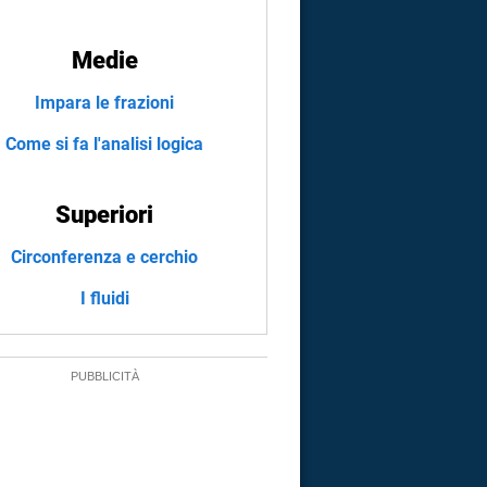
Medie
Impara le frazioni
Come si fa l'analisi logica
Superiori
Circonferenza e cerchio
I fluidi