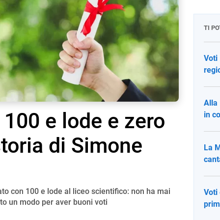
TI P
Voti
regi
Alla
 100 e lode e zero
in c
storia di Simone
La M
canta
o con 100 e lode al liceo scientifico: non ha mai
Voti
vato un modo per aver buoni voti
prim