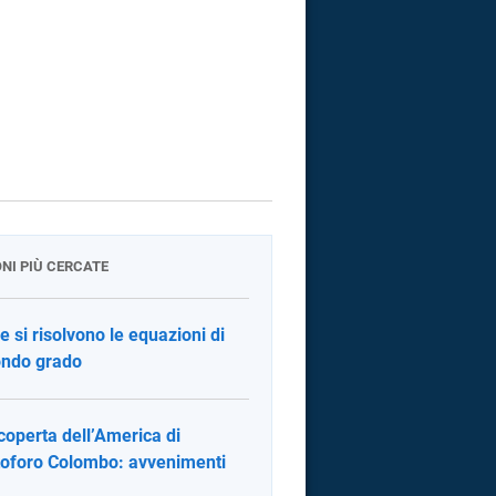
ONI PIÙ CERCATE
 si risolvono le equazioni di
ndo grado
coperta dell’America di
toforo Colombo: avvenimenti