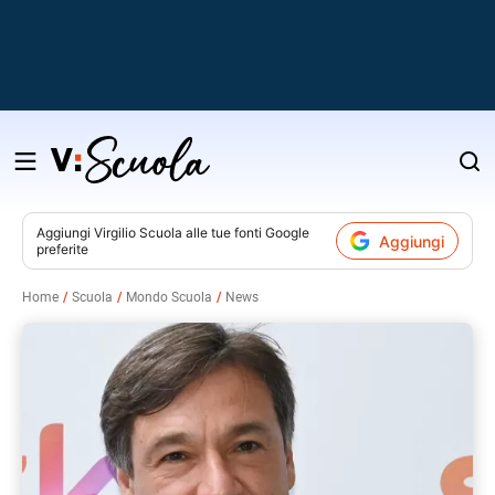
Salta
al
contenuto
Aggiungi
Virgilio Scuola
alle tue fonti Google
Aggiungi
preferite
v
Home
Scuola
Mondo Scuola
News
i