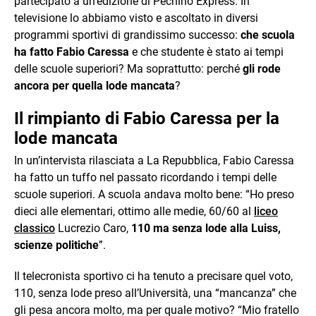
partecipato a un’edizione di Pechino Express. In
televisione lo abbiamo visto e ascoltato in diversi
programmi sportivi di grandissimo successo:
che scuola
ha fatto Fabio Caressa
e che studente è stato ai tempi
delle scuole superiori? Ma soprattutto: perché
gli rode
ancora per quella lode mancata
?
Il rimpianto di Fabio Caressa per la
lode mancata
In un’intervista rilasciata a La Repubblica, Fabio Caressa
ha fatto un tuffo nel passato ricordando i tempi delle
scuole superiori.
A scuola andava molto bene: “Ho preso
dieci alle elementari, ottimo alle medie, 60/60 al
liceo
classico
Lucrezio Caro,
110 ma senza lode alla Luiss,
scienze politiche
”.
Il telecronista sportivo ci ha tenuto a precisare quel voto,
110, senza lode preso all’Università, una “mancanza” che
gli pesa ancora molto, ma per quale motivo? “Mio fratello