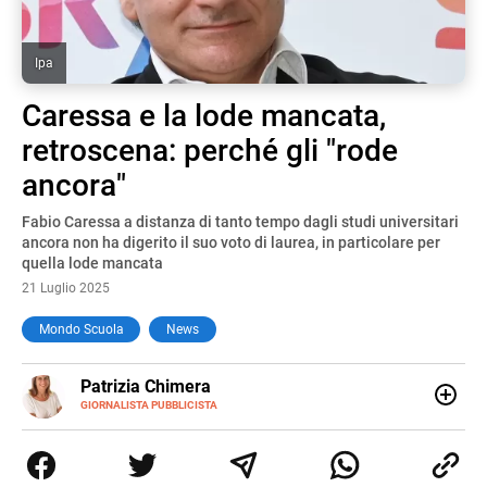
Ipa
Caressa e la lode mancata,
retroscena: perché gli "rode
ancora"
Fabio Caressa a distanza di tanto tempo dagli studi universitari
ancora non ha digerito il suo voto di laurea, in particolare per
quella lode mancata
21 Luglio 2025
Mondo Scuola
News
E-
Patrizia Chimera
MAIL
LINKEDIN
GIORNALISTA PUBBLICISTA
Giornalista pubblicista, è appassionata di sostenibilità e
cultura. Dopo la laurea in scienze della comunicazione ha
collaborato con grandi gruppi editoriali e agenzie di
comunicazione specializzandosi nella scrittura di articoli