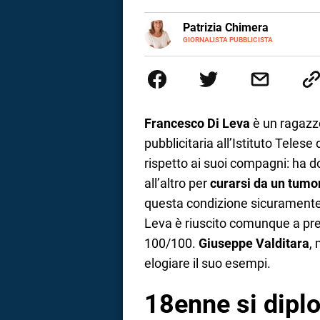
a
E-
Patrizia Chimera
MAIL
LINKEDIN
GIORNALISTA PUBBLICISTA
Giornalista pubblicista, è appas
correnze
della comunicazione ha collabor
comunicazione specializzandosi 
Francesco Di Leva
è un ragazzo
pubblicitaria all’Istituto Telese d
rispetto ai suoi compagni: ha 
all’altro per
curarsi da un tumo
questa condizione sicuramente
Leva è riuscito comunque a pre
100/100.
Giuseppe Valditara
, 
elogiare il suo esempi.
18enne si dipl