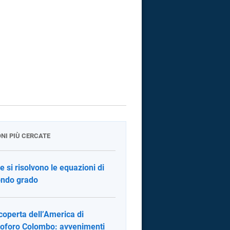
ONI PIÙ CERCATE
 si risolvono le equazioni di
ndo grado
coperta dell’America di
toforo Colombo: avvenimenti