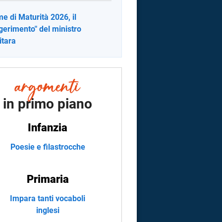
e di Maturità 2026, il
gerimento" del ministro
itara
in primo piano
Infanzia
Poesie e filastrocche
Primaria
Impara tanti vocaboli
inglesi