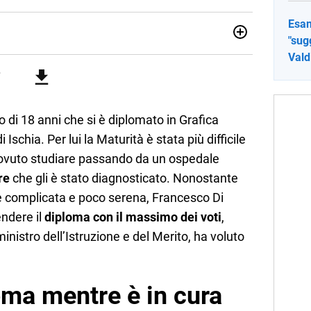
Esam
"sug
sionata di sostenibilità e cultura. Dopo la laurea in scienze
Vald
ato con grandi gruppi editoriali e agenzie di
nella scrittura di articoli sul mondo scolastico.
 di 18 anni che si è diplomato in Grafica
i Ischia. Per lui la Maturità è stata più difficile
dovuto studiare passando da un ospedale
re
che gli è stato diagnosticato. Nonostante
 complicata e poco serena, Francesco Di
ndere il
diploma con il massimo dei voti
,
ministro dell’Istruzione e del Merito, ha voluto
oma mentre è in cura