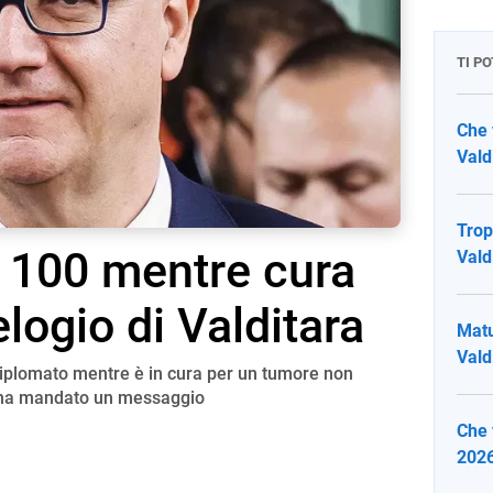
TI P
Che 
Vald
Trop
 100 mentre cura
Vald
elogio di Valditara
Matu
Vald
diplomato mentre è in cura per un tumore non
li ha mandato un messaggio
Che 
2026