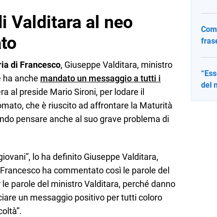
i Valditara al neo
Come
to
fras
ria di Francesco
, Giuseppe Valditara, ministro
“Ess
he ha anche
mandato un messaggio a tutti i
del 
era al preside Mario Sironi, per lodare il
omato, che è riuscito ad affrontare la Maturità
ndo pensare anche al suo grave problema di
giovani”, lo ha definito Giuseppe Valditara,
o. Francesco ha commentato così le parole del
r le parole del ministro Valditara, perché danno
ciare un messaggio positivo per tutti coloro
oltà”.