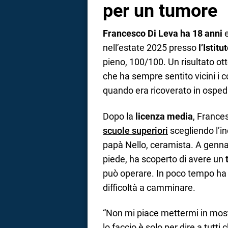
per un tumore
Francesco Di Leva ha 18 anni
e
nell’estate 2025 presso
l’Istitu
pieno, 100/100. Un risultato ott
che ha sempre sentito vicini i 
quando era ricoverato in osped
Dopo la
licenza media
, France
scuole superiori
scegliendo l’in
papà Nello, ceramista. A genna
piede, ha scoperto di avere un
può operare. In poco tempo ha d
difficoltà a camminare.
“Non mi piace mettermi in most
lo faccio è solo per dire a tutt