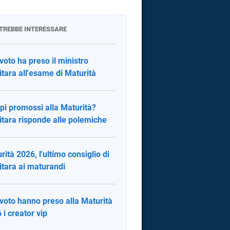
OTREBBE INTERESSARE
voto ha preso il ministro
itara all'esame di Maturità
pi promossi alla Maturità?
itara risponde alle polemiche
rità 2026, l'ultimo consiglio di
itara ai maturandi
voto hanno preso alla Maturità
 i creator vip