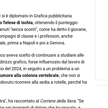
 si è diplomato in Grafica pubblicitaria
to Telese di Ischia
, ottenendo il punteggio
enuti “senza sconti”, come ha detto il giovane,
compagni di classe e i professori, anche
ale, prima a Napoli e poi a Genova.
sco aveva scelto di continuare a studiare alle
dirizzo grafico, forse influenzato dal lavoro di
io del 2024, in seguito a un problema a un
tumore alla colonna vertebrale
, che non si
ovuto ricorrere alla sedia a rotelle, perché ha
ra”, ha raccontato al
Corriere della Sera
: “Se
i che nei momenti di dolore che ho provato, e