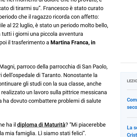
ato di tirarmi su”. Francesco è stato curato
periodo che il ragazzo ricorda con affetto:
le al 22 luglio, è stato un periodo molto bello,
 tutti i giorni una piccola avventura
 poi il trasferimento a
Martina Franca, in
Magni, parroco della parrocchia di San Paolo,
i dell’ospedale di Taranto. Nonostante la
LEZI
ontinuare gli studi con la sua classe, anche
 realizzato un lavoro sulla pittrice messicana
Come
ita ha dovuto combattere problemi di salute
seco
he ha il
diploma di Maturità
? “Mi piacerebbe
La s
 mia famiglia. Lì siamo stati felici”.
Cris