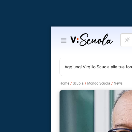
Cosa
Salta
vuoi
al
impar
contenuto
Aggiungi
Virgilio Scuola
alle tue fon
Home
Scuola
Mondo Scuola
News