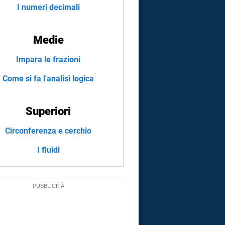
I numeri decimali
Medie
Impara le frazioni
Come si fa l'analisi logica
Superiori
Circonferenza e cerchio
I fluidi