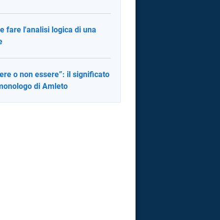
 fare l'analisi logica di una
e
ere o non essere”: il significato
monologo di Amleto