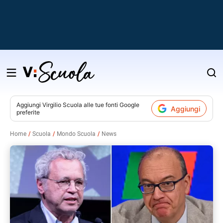
Salta
al
contenuto
Aggiungi
Virgilio Scuola
alle tue fonti Google
Aggiungi
preferite
v
Home
Scuola
Mondo Scuola
News
i