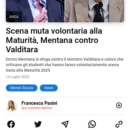
ANSA
Scena muta volontaria alla
Maturità, Mentana contro
Valditara
Enrico Mentana si sfoga contro il ministro Valditara e coloro che
criticano gli studenti che hanno fanno volontariamente scena
muta alla Maturità 2025
14 Luglio 2025
Mondo Scuola
News
E-
Francesca Pasini
MAIL
SEO CONTENT WRITER
Content Writer laureata in Economia e Gestione delle Arti
e delle Attività Culturali, vivo tra l'Italia e la Spagna. Amo
le diverse sfumature dell'informazione e quelle storie di
vita che parlano di luoghi, viaggi unici, cultura e lifestyle,