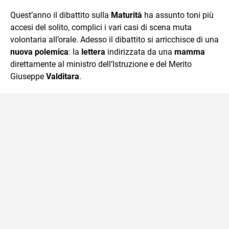
quotidiano, i libri la mia via per evadere e viaggiare con la
Quest’anno il dibattito sulla
Maturità
ha assunto toni più
mente.
accesi del solito, complici i vari casi di scena muta
volontaria all’orale. Adesso il dibattito si arricchisce di una
nuova polemica
: la
lettera
indirizzata da una
mamma
direttamente al ministro dell’Istruzione e del Merito
Giuseppe
Valditara
.