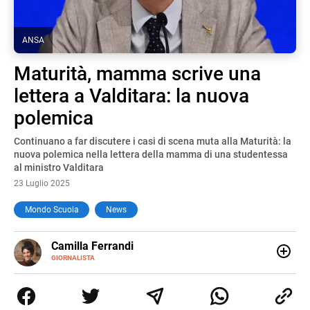
ANSA
Maturità, mamma scrive una
lettera a Valditara: la nuova
polemica
Continuano a far discutere i casi di scena muta alla Maturità: la
nuova polemica nella lettera della mamma di una studentessa
al ministro Valditara
23 Luglio 2025
Mondo Scuola
News
E-
Camilla Ferrandi
MAIL
LINKEDIN
GIORNALISTA
Nata e cresciuta a Grosseto, sono una giornalista
pubblicista laureata in Scienze politiche. Nel 2016 decido
di trasformare la passione per la scrittura in un lavoro, e
da lì non mi sono più fermata. L’attualità è il mio pane