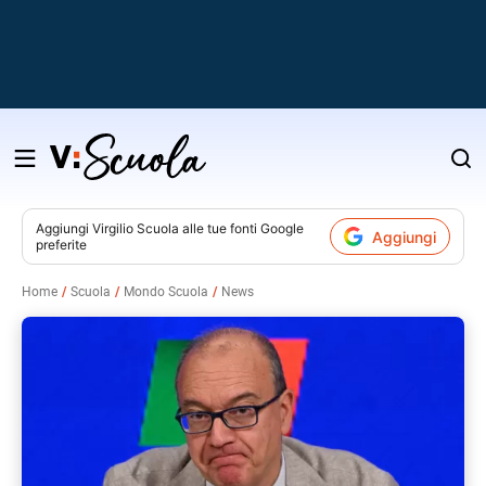
Salta
al
contenuto
Aggiungi
Virgilio Scuola
alle tue fonti Google
Aggiungi
preferite
v
Home
Scuola
Mondo Scuola
News
i