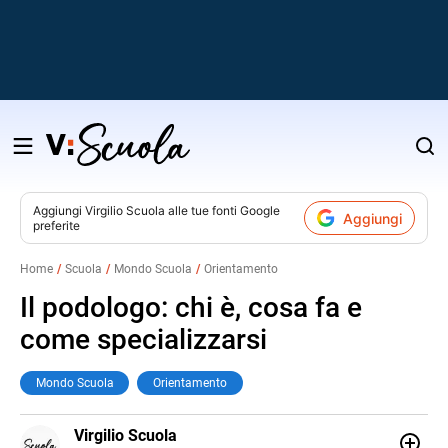
Salta
al
contenuto
Aggiungi
Virgilio Scuola
alle tue fonti Google
Aggiungi
preferite
v
Home
Scuola
Mondo Scuola
Orientamento
i
Il podologo: chi è, cosa fa e
come specializzarsi
Mondo Scuola
Orientamento
E-
Virgilio Scuola
MAIL