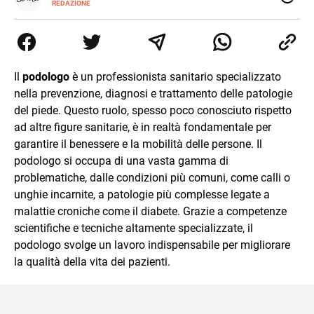
INSTAGRAM
REDAZIONE
ALTRI
Virgilio Scuola è un progetto di Italiaonline nato a
SITI
settembre 2023, che ha l’obiettivo di supportare
nell’apprendimento gli studenti di ogni ordine e grado
scolastico: un hub dedicato non solo giovani studenti, ma
anche genitori e insegnanti con più di 1.500 lezioni ed
Il
podologo
è un professionista sanitario specializzato
esercizi online, video di approfondimento e infografiche.
nella prevenzione, diagnosi e trattamento delle patologie
Ogni lezione è pensata e realizzata da docenti esperti
della propria materia che trattano tutti gli argomenti
del piede. Questo ruolo, spesso poco conosciuto rispetto
affrontati dagli studenti durante il percorso scolastico,
ad altre figure sanitarie, è in realtà fondamentale per
anche quelli più ostici, con un linguaggio semplice e
garantire il benessere e la mobilità delle persone. Il
immediato e l'ausilio di contenuti multimediali a supporto
podologo si occupa di una vasta gamma di
della spiegazione testuale.
problematiche, dalle condizioni più comuni, come calli o
unghie incarnite, a patologie più complesse legate a
malattie croniche come il diabete. Grazie a competenze
scientifiche e tecniche altamente specializzate, il
podologo svolge un lavoro indispensabile per migliorare
la qualità della vita dei pazienti.