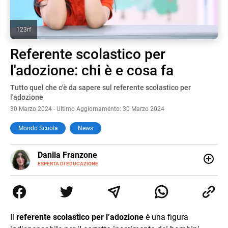
123rf
Referente scolastico per
l'adozione: chi è e cosa fa
Tutto quel che c'è da sapere sul referente scolastico per
l'adozione
30 Marzo 2024 - Ultimo Aggiornamento: 30 Marzo 2024
Mondo Scuola
News
E-
Danila Franzone
MAIL
LINKEDIN
ESPERTA DI EDUCAZIONE
Amante della scrittura a tutto tondo, lavoro da anni come
web content editor e writer con un’attenzione particolare
alla scuola, alla crescita personale e ai bambini con
bisogni speciali. Nel tempo libero amo leggere libri di ogni
genere e scrivere per progetti legati alla cucina e al
Il
r
eferente scolastico per l’adozione
è una figura
benessere in tutte le sue forme.