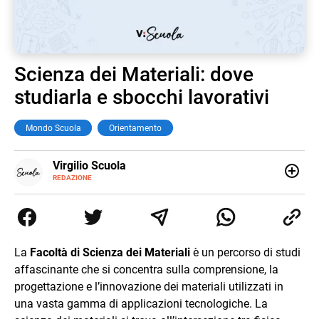
Scienza dei Materiali: dove
studiarla e sbocchi lavorativi
Mondo Scuola
Orientamento
E-
Virgilio Scuola
MAIL
INSTAGRAM
REDAZIONE
ALTRI
Virgilio Scuola è un progetto di Italiaonline nato a
SITI
settembre 2023, che ha l’obiettivo di supportare
nell’apprendimento gli studenti di ogni ordine e grado
scolastico: un hub dedicato non solo giovani studenti, ma
anche genitori e insegnanti con più di 1.500 lezioni ed
La
Facoltà di Scienza dei Materiali
è un percorso di studi
esercizi online, video di approfondimento e infografiche.
affascinante che si concentra sulla comprensione, la
Ogni lezione è pensata e realizzata da docenti esperti
della propria materia che trattano tutti gli argomenti
progettazione e l’innovazione dei materiali utilizzati in
affrontati dagli studenti durante il percorso scolastico,
una vasta gamma di applicazioni tecnologiche. La
anche quelli più ostici, con un linguaggio semplice e