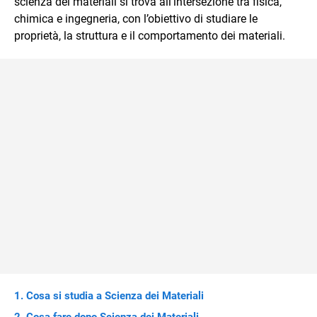
scienza dei materiali si trova all’intersezione tra fisica,
immediato e l'ausilio di contenuti multimediali a supporto
chimica e ingegneria, con l’obiettivo di studiare le
della spiegazione testuale.
proprietà, la struttura e il comportamento dei materiali.
Cosa si studia a Scienza dei Materiali
Cosa fare dopo Scienza dei Materiali