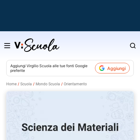
Salta
al
contenuto
Aggiungi
Virgilio Scuola
alle tue fonti Google
Aggiungi
preferite
v
Home
Scuola
Mondo Scuola
Orientamento
i