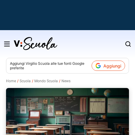
Salta
al
contenuto
Aggiungi
Virgilio Scuola
alle tue fonti Google
Aggiungi
preferite
v
Home
Scuola
Mondo Scuola
News
i