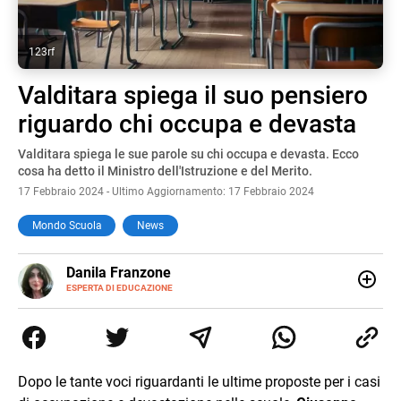
123rf
Valditara spiega il suo pensiero
riguardo chi occupa e devasta
Valditara spiega le sue parole su chi occupa e devasta. Ecco
cosa ha detto il Ministro dell'Istruzione e del Merito.
17 Febbraio 2024 - Ultimo Aggiornamento: 17 Febbraio 2024
Mondo Scuola
News
E-
Danila Franzone
MAIL
LINKEDIN
ESPERTA DI EDUCAZIONE
Amante della scrittura a tutto tondo, lavoro da anni come
web content editor e writer con un’attenzione particolare
alla scuola, alla crescita personale e ai bambini con
bisogni speciali. Nel tempo libero amo leggere libri di ogni
genere e scrivere per progetti legati alla cucina e al
Dopo le tante voci riguardanti le ultime proposte per i casi
benessere in tutte le sue forme.