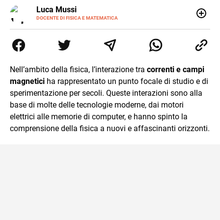
LINKEDIN
Luca Mussi
ALTRI
SITI
DOCENTE DI FISICA E MATEMATICA
Insegnante appassionato di fisica e matematica con
laurea in Astrofisica. Fondatore di PerCorsi, centro di
supporto allo studio con sedi a Milano e in Brianza.
Appassionato di cucina, viaggi, e sport come rugby,
basket e calcio. Curioso del futuro e sempre desideroso di
Nell’ambito della fisica, l’interazione tra
correnti e campi
imparare.
magnetici
ha rappresentato un punto focale di studio e di
sperimentazione per secoli. Queste interazioni sono alla
base di molte delle tecnologie moderne, dai motori
elettrici alle memorie di computer, e hanno spinto la
comprensione della fisica a nuovi e affascinanti orizzonti.