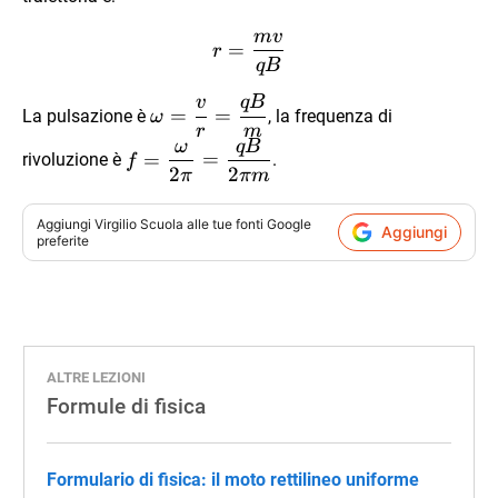
m
v
r=\frac{mv}{qB}
=
r
qB
v
qB
\omega=
=
=
La pulsazione è
, la frequenza di
ω
{\dfrac{v}
r
m
ω
qB
f=
{r}}=
=
=
rivoluzione è
.
f
2
2
{\dfrac{\omega}
π
πm
{\dfrac{qB}
{2\pi}}=
{m}}
{\dfrac{qB}
Aggiungi
Virgilio Scuola
alle tue fonti Google
Aggiungi
preferite
{2\pi m}}
ALTRE LEZIONI
Formule di fisica
Formulario di fisica: il moto rettilineo uniforme