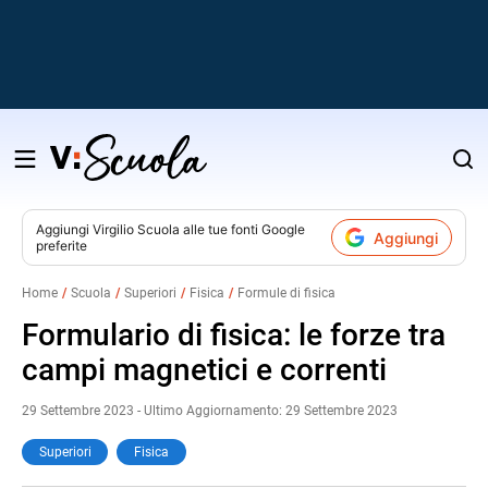
Salta
al
contenuto
Aggiungi
Virgilio Scuola
alle tue fonti Google
Aggiungi
preferite
v
Home
Scuola
Superiori
Fisica
Formule di fisica
i
Formulario di fisica: le forze tra
campi magnetici e correnti
29 Settembre 2023 - Ultimo Aggiornamento: 29 Settembre 2023
Superiori
Fisica