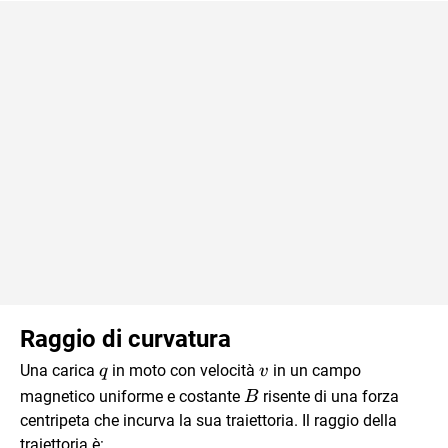
Raggio di curvatura
q
\vec
Una carica
in moto con velocità
in un campo
q
v
v
\vec
magnetico uniforme e costante
risente di una forza
B
B
centripeta che incurva la sua traiettoria. Il raggio della
traiettoria è: