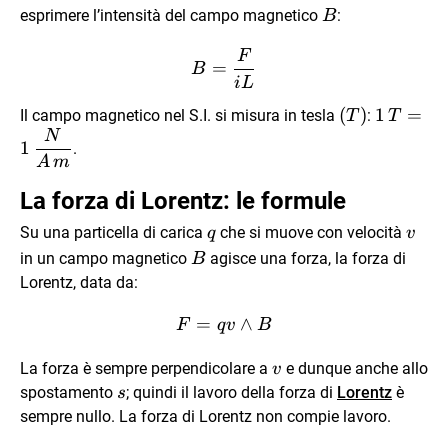
F
B
esprimere l’intensità del campo magnetico
:
B
F
B=\frac{F}{iL}
=
B
i
L
(T)
(
)
1 \,T= 
1
=
Il campo magnetico nel S.I. si misura in tesla
:
T
T
\,
N
1
.
\dfrac{
A
m
{A\,m}
La forza di Lorentz: le formule
q
\vec
Su una particella di carica
che si muove con velocità
q
v
v
\vec
in un campo magnetico
agisce una forza, la forza di
B
B
Lorentz, data da:
\vec F=q\vec v\wedge \ve
=
∧
F
q
v
B
\vec
La forza è sempre perpendicolare a
e dunque anche allo
v
v
\vec
spostamento
; quindi il lavoro della forza di
Lorentz
è
s
s
sempre nullo. La forza di Lorentz non compie lavoro.