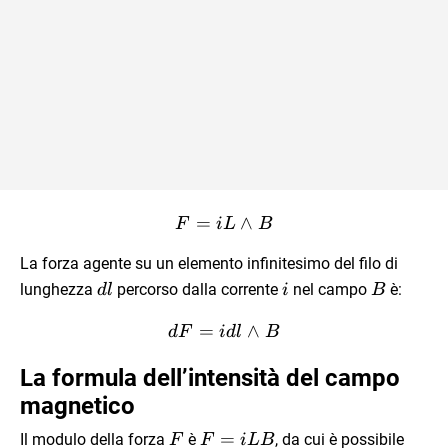
\vec F=i\vec L\wedge \ve
=
∧
F
i
L
B
La forza agente su un elemento infinitesimo del filo di
dl
i
\vec
lunghezza
percorso dalla corrente
nel campo
è:
d
l
i
B
B
d\vec F=id\vec l\wedge \
=
∧
d
F
i
d
l
B
La formula dell’intensità del campo
magnetico
\vec
F=iLB
=
Il modulo della forza
è
, da cui è possibile
F
F
i
L
B