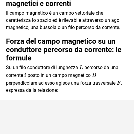
magnetici e correnti
Il campo magnetico è un campo vettoriale che
caratterizza lo spazio ed è rilevabile attraverso un ago
magnetico, una bussola o un filo percorso da corrente.
Forza del campo magnetico su un
conduttore percorso da corrente: le
formule
L
Su un filo conduttore di lunghezza
percorso da una
L
i
\vec
corrente
posto in un campo magnetico
i
B
B
\vec
perpendicolare ad esso agisce una forza trasversale
,
F
F
espressa dalla relazione: