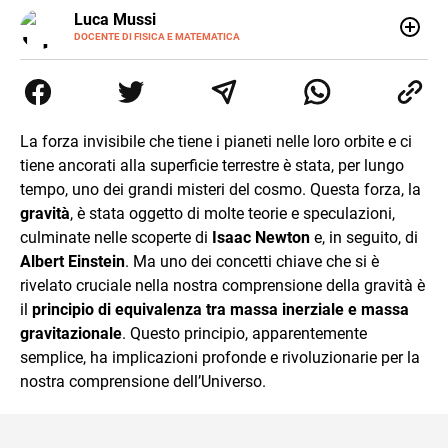
LINKEDIN
Luca Mussi
ALTRI
SITI
DOCENTE DI FISICA E MATEMATICA
Insegnante appassionato di fisica e matematica con
laurea in Astrofisica. Fondatore di PerCorsi, centro di
supporto allo studio con sedi a Milano e in Brianza.
Appassionato di cucina, viaggi, e sport come rugby,
basket e calcio. Curioso del futuro e sempre desideroso di
La forza invisibile che tiene i pianeti nelle loro orbite e ci
imparare.
tiene ancorati alla superficie terrestre è stata, per lungo
tempo, uno dei grandi misteri del cosmo. Questa forza, la
gravità
, è stata oggetto di molte teorie e speculazioni,
culminate nelle scoperte di
Isaac Newton
e, in seguito, di
Albert Einstein
. Ma uno dei concetti chiave che si è
rivelato cruciale nella nostra comprensione della gravità è
il
principio di equivalenza tra massa inerziale e massa
gravitazionale
. Questo principio, apparentemente
semplice, ha implicazioni profonde e rivoluzionarie per la
nostra comprensione dell’Universo.