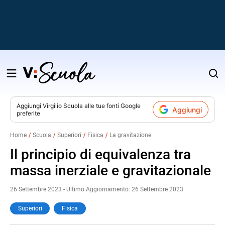
Salta
al
contenuto
Aggiungi
Virgilio Scuola
alle tue fonti Google
Aggiungi
preferite
v
Home
Scuola
Superiori
Fisica
La gravitazione
i
Il principio di equivalenza tra
massa inerziale e gravitazionale
26 Settembre 2023 - Ultimo Aggiornamento: 26 Settembre 2023
Superiori
Fisica