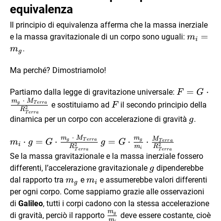
equivalenza
Il principio di equivalenza afferma che la massa inerziale
m_i=m
=
e la massa gravitazionale di un corpo sono uguali:
m
i
.
m
g
Ma perché? Dimostriamolo!
F= G \cdo
=
⋅
Partiamo dalla legge di gravitazione universale:
F
G
⋅
\frac {m_g
m
M
F
e sostituiamo ad
il secondo principio della
g
T
err
a
F
2
R
\cdot \
T
err
a
g
dinamica per un corpo con accelerazione di gravità
.
g
M_{Terra
{R_{Terra
⋅
m
M
m
m_i \cdot g=G
g=G \cdot
M
⋅
=
⋅
=
⋅
⋅
g
T
err
a
g
m
g
G
g
G
T
err
a
i
2
2
m
R
R
i
\cdot \frac
\frac {m_g}
T
err
a
T
err
a
Se la massa gravitazionale e la massa inerziale fossero
{m_g \ \cdot \
{m_i}\cdot
g
differenti, l’accelerazione gravitazionale
dipenderebbe
g
M_{Terra}}
\frac {
m_g
m_i
dal rapporto tra
e
e assumerebbe valori differenti
m
m
g
i
{R_{Terra}^2}
M_{Terra}}
per ogni corpo. Come sappiamo grazie alle osservazioni
{R_{Terra}^2}
di
Galileo
, tutti i corpi cadono con la stessa accelerazione
m
\frac
di gravità, perciò il rapporto
deve essere costante, cioè
g
m