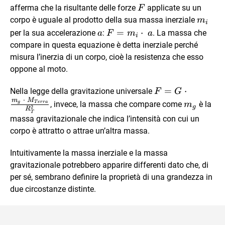
\vec
afferma che la risultante delle forze
applicate su un
F
F
m_i
corpo è uguale al prodotto della sua massa inerziale
m
i
\vec
\vec
=
⋅
per la sua accelerazione
:
. La massa che
a
F
m
a
i
a
F=
compare in questa equazione è detta inerziale perché
m_i
misura l’inerzia di un corpo, cioè la resistenza che esso
\cdot
oppone al moto.
\
\vec
F= G \cdot
=
⋅
Nella legge della gravitazione universale
F
G
a
⋅
\frac {m_g
m
M
m_g
, invece, la massa che compare come
è la
g
T
err
a
m
g
2
R
\ \cdot \
T
massa gravitazionale che indica l’intensità con cui un
M_{Terra}}
corpo è attratto o attrae un’altra massa.
{R_T^2}
Intuitivamente la massa inerziale e la massa
gravitazionale potrebbero apparire differenti dato che, di
per sé, sembrano definire la proprietà di una grandezza in
due circostanze distinte.