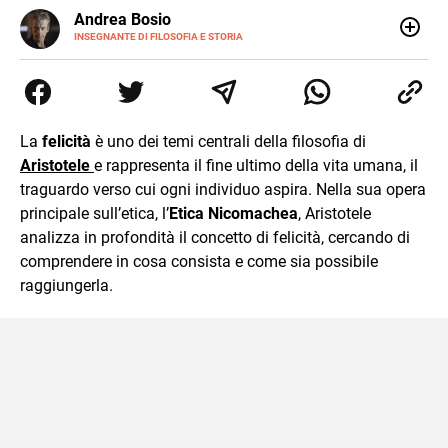
E-
Andrea Bosio
MAIL
INSEGNANTE DI FILOSOFIA E STORIA
Nato a Genova, è cresciuto a Savona. Si è laureato in
Scienze storiche presso l’Università di Genova,
occupandosi di storia della comunicazione scientifica e di
storia della Chiesa. È dottorando presso la Facoltà
valdese di teologia. Per Effatà editrice, ha pubblicato il
La
felicità
è uno dei temi centrali della filosofia di
volume Giovani Minzoni terra incognita.
Aristotele
e rappresenta il fine ultimo della vita umana, il
traguardo verso cui ogni individuo aspira. Nella sua opera
principale sull’etica, l’
Etica Nicomachea
, Aristotele
analizza in profondità il concetto di felicità, cercando di
comprendere in cosa consista e come sia possibile
raggiungerla.