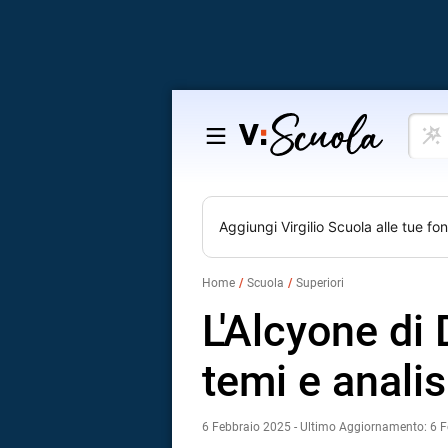
Cosa
Salta
vuoi
al
impar
contenuto
Aggiungi
Virgilio Scuola
alle tue fon
Home
Scuola
Superiori
L'Alcyone di
temi e analis
6 Febbraio 2025 - Ultimo Aggiornamento: 6 