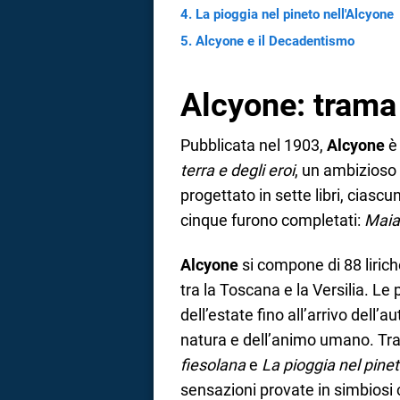
La pioggia nel pineto nell'Alcyone
a
Alcyone e il Decadentismo
correnze
Alcyone: trama
Pubblicata nel 1903,
Alcyone
è 
terra e degli eroi
, un ambizioso
progettato in sette libri, ciascun
cinque furono completati:
Maia
Alcyone
si compone di 88 liric
tra la Toscana e la Versilia. Le 
dell’estate fino all’arrivo dell’
natura e dell’animo umano. Tra 
fiesolana
e
La pioggia nel pine
sensazioni provate in simbiosi 