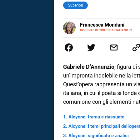
Superiori
LINKEDIN
Francesca Mondani
INSTAGRAM
DOCENTE DI INGLESE E ITALIANO L2
Specializzata in pedagogia e did
adulti nella scuola secondaria 
Onsite e contenuti per il web. 
il dono della sintesi.
Gabriele D’Annunzio
, figura di
un’impronta indelebile nella le
Quest’opera rappresenta un viag
italiana, in cui il poeta si fon
comunione con gli elementi nat
Alcyone: trama e riassunto
i
Alcyone: i temi principali dell'oper
Alcyone: significato e analisi
tografico