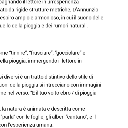
agnando il lettore in un’esperienza
ato da rigide strutture metriche, D’Annunzio
respiro ampio e armonioso, in cui il suono delle
ello della pioggia e dei rumori naturali.
me “tinnire”, “frusciare”, “gocciolare” e
ella pioggia, immergendo il lettore in
i diversi è un tratto distintivo dello stile di
oni della pioggia si intrecciano con immagini
me nel verso: “E il tuo volto ebro / di pioggia
: la natura è animata e descritta come
parla” con le foglie, gli alberi “cantano”, e il
con l’esperienza umana.