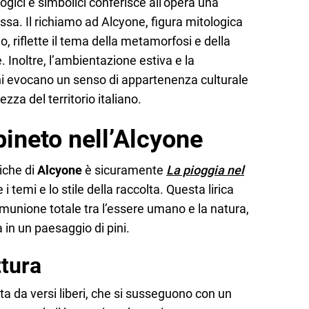
ogici e simbolici conferisce all’opera una
a. Il richiamo ad Alcyone, figura mitologica
, riflette il tema della metamorfosi e della
 Inoltre, l’ambientazione estiva e la
ani evocano un senso di appartenenza culturale
zza del territorio italiano.
pineto nell’Alcyone
iche di
Alcyone
è sicuramente
La pioggia nel
 temi e lo stile della raccolta. Questa lirica
unione totale tra l’essere umano e la natura,
 in un paesaggio di pini.
ttura
 da versi liberi, che si susseguono con un