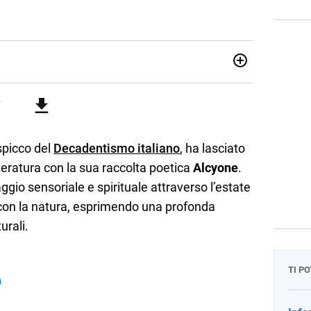
attica dell’italiano e dell’inglese, insegno ad adolescenti e
di secondo grado. Mi occupo inoltre di traduzioni, SEO
Amo i saggi storici, la cucina e la mia Honda CBF500. Non ho
 spicco del
Decadentismo italiano
, ha lasciato
tteratura con la sua raccolta poetica
Alcyone
.
gio sensoriale e spirituale attraverso l’estate
de con la natura, esprimendo una profonda
urali.
TI P
a