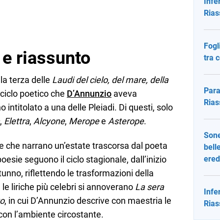
Infe
Rias
Fogl
 e riassunto
tra 
la terza delle
Laudi del cielo, del mare, della
Para
 ciclo poetico che
D’Annunzio
aveva
Rias
o intitolato a una delle Pleiadi. Di questi, solo
,
Elettra
,
Alcyone
,
Merope
e
Asterope
.
Sone
he che narrano un’estate trascorsa dal poeta
bell
poesie seguono il ciclo stagionale, dall’inizio
ered
autunno, riflettendo le trasformazioni della
le liriche più celebri si annoverano
La sera
Infe
to
, in cui D’Annunzio descrive con maestria le
Rias
con l’ambiente circostante.