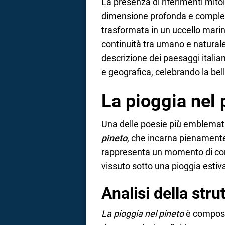
La presenza di riferimenti mitol
dimensione profonda e compless
trasformata in un uccello marino
continuità tra umano e naturale.
descrizione dei paesaggi itali
e geografica, celebrando la belle
La pioggia nel 
Una delle poesie più emblemat
pineto
, che incarna pienamente i
rappresenta un momento di com
vissuto sotto una pioggia estiva
Analisi della stru
La pioggia nel pineto
è composta