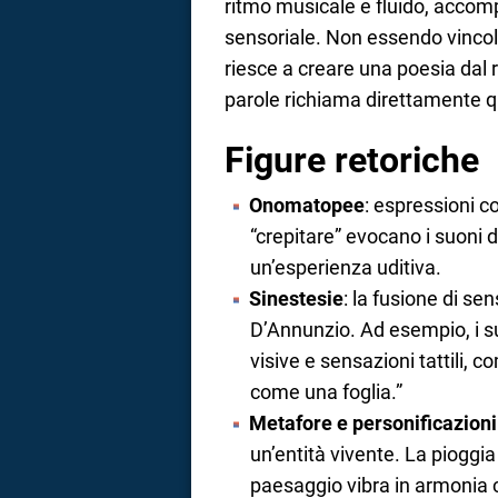
ritmo musicale e fluido, accomp
sensoriale. Non essendo vincol
riesce a creare una poesia dal 
parole richiama direttamente qu
Figure retoriche
Onomatopee
: espressioni co
“crepitare” evocano i suoni d
un’esperienza uditiva.
Sinestesie
: la fusione di sens
D’Annunzio. Ad esempio, i su
visive e sensazioni tattili, co
come una foglia.”
Metafore e personificazioni
un’entità vivente. La pioggia “
paesaggio vibra in armonia 