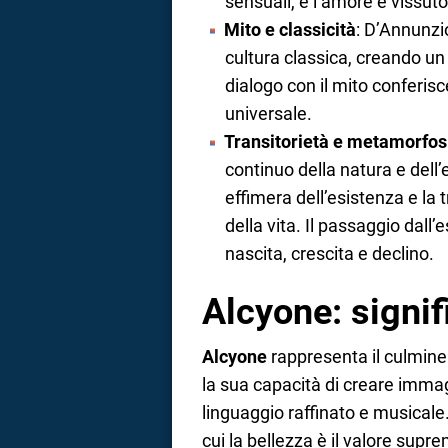
sensuali, e l’amore è vissut
Mito e classicità
: D’Annunzio
cultura classica, creando un 
dialogo con il mito conferi
universale.
Transitorietà e metamorfos
continuo della natura e dell
effimera dell’esistenza e 
della vita. Il passaggio dall’
nascita, crescita e declino.
Alcyone: signif
Alcyone
rappresenta il culmine
la sua capacità di creare immag
linguaggio raffinato e musicale.
cui la bellezza è il valore supre