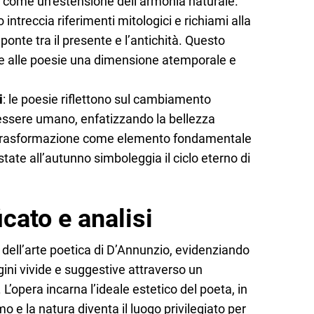
o come un’estensione dell’armonia naturale.
 intreccia riferimenti mitologici e richiami alla
ponte tra il presente e l’antichità. Questo
sce alle poesie una dimensione atemporale e
i
: le poesie riflettono sul cambiamento
’essere umano, enfatizzando la bellezza
la trasformazione come elemento fondamentale
estate all’autunno simboleggia il ciclo eterno di
icato e analisi
 dell’arte poetica di D’Annunzio, evidenziando
ini vivide e suggestive attraverso un
 L’opera incarna l’ideale estetico del poeta, in
mo e la natura diventa il luogo privilegiato per