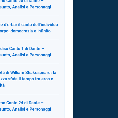
rno Canto 25 di Dante –
sunto, Analisi e Personaggi
ie d’erba: il canto dell’individuo
corpo, democrazia e infinito
diso Canto 1 di Dante –
sunto, Analisi e Personaggi
tti di William Shakespeare: la
ezza sfida il tempo tra eros e
ità
rno Canto 24 di Dante –
sunto, Analisi e Personaggi