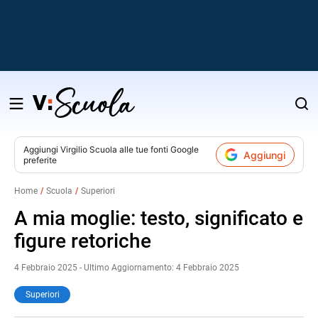
Salta
al
contenuto
Aggiungi
Virgilio Scuola
alle tue fonti Google
Aggiungi
preferite
v
Home
Scuola
Superiori
i
A mia moglie: testo, significato e
figure retoriche
4 Febbraio 2025 - Ultimo Aggiornamento: 4 Febbraio 2025
Superiori