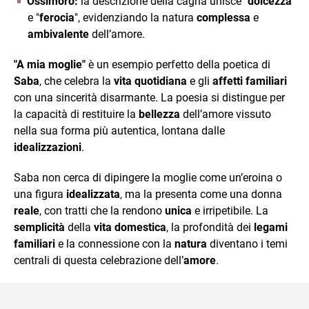
Ossimoro:
la descrizione della cagna unisce "
dolcezza
"
e "
ferocia
", evidenziando la natura
complessa
e
ambivalente
dell’amore.
"A mia moglie"
è un esempio perfetto della poetica di
Saba
, che celebra la
vita quotidiana
e gli
affetti familiari
con una sincerità disarmante. La poesia si distingue per
la capacità di restituire la
bellezza
dell’amore vissuto
nella sua forma più autentica, lontana dalle
idealizzazioni
.
Saba non cerca di dipingere la moglie come un’eroina o
una figura
idealizzata
, ma la presenta come una donna
reale
, con tratti che la rendono
unica
e irripetibile. La
semplicità
della
vita domestica
, la profondità dei
legami
familiari
e la connessione con la
natura
diventano i temi
centrali di questa celebrazione dell’
amore
.