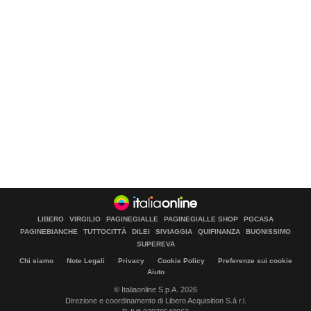
LIBERO
VIRGILIO
PAGINEGIALLE
PAGINEGIALLE SHOP
PGCASA
PAGINEBIANCHE
TUTTOCITTÀ
DILEI
SIVIAGGIA
QUIFINANZA
BUONISSIMO
SUPEREVA
Chi siamo
Note Legali
Privacy
Cookie Policy
Preferenze sui cookie
Aiuto
© Italiaonline S.p.A. 2026
Direzione e coordinamento di Libero Acquisition S.á r.l.