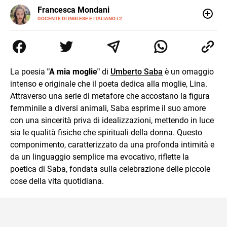
LINKEDIN
Francesca Mondani
INSTAGRAM
DOCENTE DI INGLESE E ITALIANO L2
Specializzata in pedagogia e didattica dell’italiano e
dell’inglese, insegno ad adolescenti e adulti nella scuola
secondaria di secondo grado. Mi occupo inoltre di
traduzioni, SEO Onsite e contenuti per il web. Amo i saggi
storici, la cucina e la mia Honda CBF500. Non ho il dono
La poesia
"A mia moglie"
di
Umberto Saba
è un omaggio
della sintesi.
intenso e originale che il poeta dedica alla moglie, Lina.
Attraverso una serie di metafore che accostano la figura
femminile a diversi animali, Saba esprime il suo amore
con una sincerità priva di idealizzazioni, mettendo in luce
sia le qualità fisiche che spirituali della donna. Questo
componimento, caratterizzato da una profonda intimità e
da un linguaggio semplice ma evocativo, riflette la
poetica di Saba, fondata sulla celebrazione delle piccole
cose della vita quotidiana.