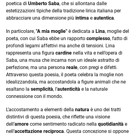
poetica di
Umberto Saba
, che si allontana dalle
estetizzazioni tipiche della tradizione lirica italiana per
abbracciare una dimensione più
intima
e
autentica
.
In particolare,
"A mia moglie"
è dedicata a
Lina
, moglie del
poeta, con cui Saba ebbe un rapporto
complesso
, fatto di
profondi legami affettivi ma anche di tensioni. Lina
rappresenta una figura
cardine
nella vita e nell’opera di
Saba, una musa che incarna non un ideale astratto di
perfezione, ma una persona
reale
, con pregi e difetti.
Attraverso questa poesia, il poeta celebra la moglie non
idealizzandola, ma accostandola a figure animali che ne
esaltano la
semplicità
, l’
autenticità
e la naturale
connessione con il mondo.
L’accostamento a elementi della
natura
è uno dei tratti
distintivi di questa poesia, che riflette una visione
dell’
amore
come sentimento radicato nella
quotidianità
e
nell’
accettazione reciproca
. Questa concezione si oppone