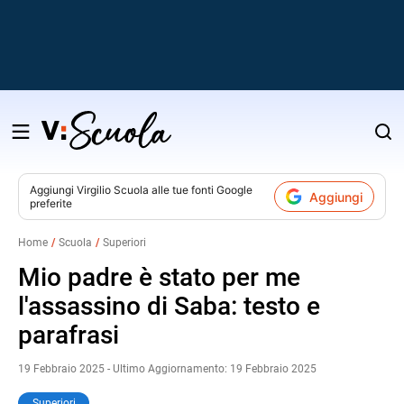
Salta
al
contenuto
Aggiungi
Virgilio Scuola
alle tue fonti Google
Aggiungi
preferite
v
Home
Scuola
Superiori
i
Mio padre è stato per me
l'assassino di Saba: testo e
parafrasi
19 Febbraio 2025 - Ultimo Aggiornamento: 19 Febbraio 2025
Superiori