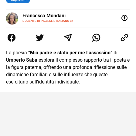
LINKEDIN
Francesca Mondani
INSTAGRAM
DOCENTE DI INGLESE E ITALIANO L2
Specializzata in pedagogia e didattica dell’italiano e
dell’inglese, insegno ad adolescenti e adulti nella scuola
secondaria di secondo grado. Mi occupo inoltre di
traduzioni, SEO Onsite e contenuti per il web. Amo i saggi
storici, la cucina e la mia Honda CBF500. Non ho il dono
La poesia “
Mio padre è stato per me l’assassino
” di
della sintesi.
Umberto Saba
esplora il complesso rapporto tra il poeta e
la figura paterna, offrendo una profonda riflessione sulle
dinamiche familiari e sulle influenze che queste
esercitano sull’identità individuale.