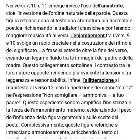
Nei versi 7, 10 e 11 emerge invece l’uso dell’
anastrofe
,
cioè l’inversione dell’ordine naturale delle parole. Questa
figura retorica dona al testo una sfumatura più ricercata e
poetica, richiamando le tradizioni classiche e conferendo
maggiore musicalità ai versi.
L’
enjambement
tra i versi 9
e 10 svolge un ruolo cruciale nella costruzione del ritmo e
del significato. La frase si estende oltre la fine del verso,
creando un legame fluido tra le immagini del padre e della
madre. Questo collegamento sottolinea il contrasto tra le
loro nature opposte, rendendo più evidente la tensione tra
leggerezza e responsabilità. Infine,
l’
allitterazione
si
manifesta al verso 12, con la ripetizione dei suoni “n” e “z”
nell’espressione “Non somigliare – ammoniva – a tuo
padre”. Questo espediente sonoro amplifica l’insistenza e
la forza dell’ammonimento materno, evidenziando il peso
dell’influenza della figura genitoriale sulle scelte del
poeta. Complessivamente, queste figure retoriche si
intrecciano armoniosamente, arricchendo il testo di