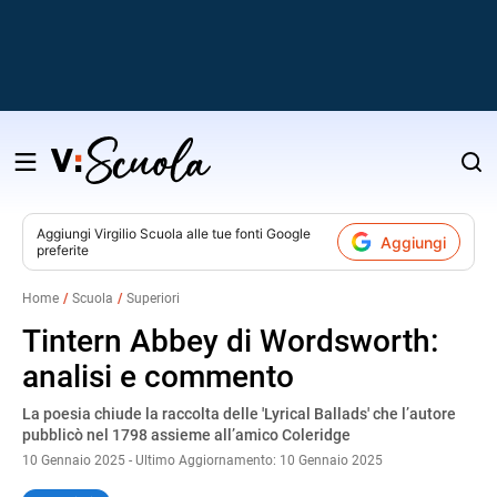
Salta
al
contenuto
Aggiungi
Virgilio Scuola
alle tue fonti Google
Aggiungi
preferite
v
Home
Scuola
Superiori
i
Tintern Abbey di Wordsworth:
analisi e commento
La poesia chiude la raccolta delle 'Lyrical Ballads' che l’autore
pubblicò nel 1798 assieme all’amico Coleridge
10 Gennaio 2025 - Ultimo Aggiornamento: 10 Gennaio 2025