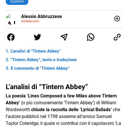
Superiori
Alessio Abbruzzese
GIORNALISTA
Nato e cresciuto a Roma, mi appassiono fin da
piccolissimo al mondo classico e a quello sport,
dicotomia che ancora oggi fa inevitabilmente parte della
mia vita. Potete leggermi sulle pagine de Il cuoio sul
Corriere dello Sport, e online sul sito del Guerin Sportivo.
L'analisi di "Tintern Abbey"
Mi interesso di numerosissime altre cose, ma di quelle di
solito non scrivo.
"Tintern Abbey", testo e traduzione
Il commento di "Tintern Abbey"
L’analisi di “Tintern Abbey”
La poesia ‘Lines Composed a few Miles above Tintern
Abbey’
(o più comunemente ‘Tintern Abbey’) di William
Wordsworth
chiude la raccolta delle ‘Lyrical Ballads’
che
l’autore pubblicò nel 1798 assieme all’amico Samuel
Taylor Coleridge, il quale vi contribuì con il capolavoro ‘La