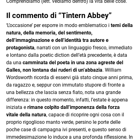
Comprendiamo (lett. vediamo dentro) la vita delle cose.
Il commento di “Tintern Abbey”
‘L’occasione’ per esporre in modo emblematico i
temi della
natura, della memoria, del sentimento,
dell’immaginazione e dell’identità tra autore e
protagonista
, narrati con un linguaggio fresco, immediato
e lontano dalla poetic diction dell’età precedente, è data
da una
camminata del poeta in una zona agreste del
Galles, non lontana dai ruderi di un’abbazia
. William
Wordsworth ricorda di esservi già stato cinque anni prima,
da ragazzo e, seppur con immutato stupore di fronte a
una bellezza che lascia senza fiato, nota una grande
differenza: in questo momento, infatti, l’estate è appena
iniziata e
rimane colpito dall’imponenza della forza
vitale della natura
, capace di ricoprire ogni cosa con il
proprio rigoglioso manto verde, persino le porte delle
poche case di campagna ivi presenti, e questo senso di
immedesimazione lo induce a una profonda riflessione. In