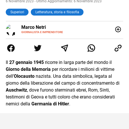
6 Novembre 2023 - Ultimo Aggiornamento: 6 Novembre 2023
Superiori
Letteratura, storia e filosofia
E-
Marco Netri
MAIL
GIORNALISTA E IMPRENDITORE
Ho iniziato a scrivere da giovanissimo e ne ho fatto il mio
lavoro. Dopo la laurea in Scienze Politiche e il Master in
Giornalismo conseguiti alla Luiss, ho associato la
passione per la scrittura a quello per lo studio
dedicandomi per anni al lavoro di ricercatore. Oggi sono
Il
27 gennaio 1945
ricorre in larga parte del mondo il
imprenditore di me stesso.
Giorno della Memoria
per ricordare i milioni di vittime
dell’
Olocausto
nazista. Una data simbolica, legata al
giorno della liberazione del campo di concentramento di
Auschwitz
, dove furono sterminati ebrei, Rom, Sinti,
testimoni di Geova e tutti coloro che erano considerati
nemici della
Germania di Hitler
.