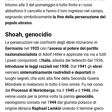
Intorno alle 3 del pomeriggio è tutto finito e i russi
abbattono il cancello e fanno il loro ingresso nel campo,
segnando simbolicamente
la fine della persecuzione del
popolo ebraico
.
Shoah, genocidio
Le persecuzioni nei confronti degli ebrei iniziarono in
Germania
nel
1933
con l’
ascesa al potere del partito
nazionalsocialista
di Adolf Hitler e applicate via via a tutti
i paesi conquistati. L’
Italia
, alleata dei tedeschi dal 1936,
introdusse le leggi razziali nel 1938
. Dal
1941
gli
ebrei
vennero
sistematicamente rastrellati e deportati
in
luoghi segreti, che solo alla fine della Seconda Guerra
Mondiale si rivelarono in tutto il loro orrore. Fu nel corso
del
Processo di Norimberga
, tra il
1945
e il
1946
, che
venne usata per la prima volta la parola
genocidio
,
neologismo coniato nel 1
944
dal giurista polacco di
origine ebraica
Raphael Lemkin
unendo il termine greco