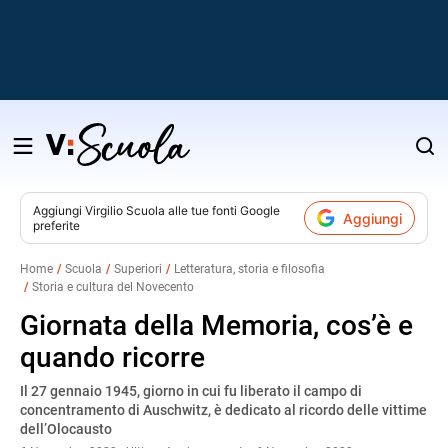
Salta
al
contenuto
Aggiungi
Virgilio Scuola
alle tue fonti Google
Aggiungi
preferite
v
Home
Scuola
Superiori
Letteratura, storia e filosofia
Storia e cultura del Novecento
i
Giornata della Memoria, cos’è e
quando ricorre
Il 27 gennaio 1945, giorno in cui fu liberato il campo di
concentramento di Auschwitz, è dedicato al ricordo delle vittime
dell’Olocausto