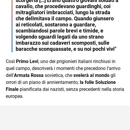
scorgerla […] Erano quattro giovani soldati a
cavallo, che procedevano guardinghi, coi
mitragliatori imbracciati, lungo la strada
che delimitava il campo. Quando giunsero
ai reticolati, sostarono a guardare,
scambiandosi parole brevi e timide, e
volgendo sguardi legati da uno strano
imbarazzo sui cadaveri scomposti, sulle
baracche sconquassate, e su noi pochi vivi"
Così
Primo Levi
, uno dei prigionieri italiani rinchiusi in
quel campo, descriverà i momenti che precedono l’arrivo
dell’
Armata Rossa
sovietica, che
svelerà al mondo
gli
orrori di un piano di annientamento,
la folle Soluzione
Finale
pianificata dai nazisti, senza precedenti nella storia
europea.