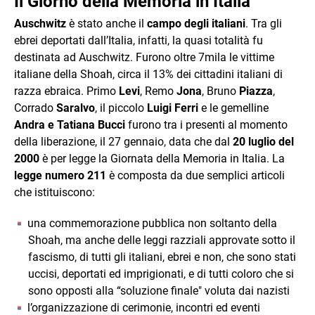
Il Giorno della Memoria in Italia
Auschwitz
è stato anche il
campo degli italiani
. Tra gli
ebrei deportati dall’Italia, infatti, la quasi totalità fu
destinata ad Auschwitz. Furono oltre 7mila le vittime
italiane della Shoah, circa il 13% dei cittadini italiani di
razza ebraica. Primo
Levi
, Remo
Jona
, Bruno
Piazza
,
Corrado
Saralvo
, il piccolo
Luigi Ferri
e le gemelline
Andra e Tatiana Bucci
furono tra i presenti al momento
della liberazione, il 27 gennaio, data che dal
20 luglio del
2000
è per legge la Giornata della Memoria in Italia. La
legge numero 211
è composta da due semplici articoli
che istituiscono:
una commemorazione pubblica non soltanto della
Shoah, ma anche delle leggi razziali approvate sotto il
fascismo, di tutti gli italiani, ebrei e non, che sono stati
uccisi, deportati ed imprigionati, e di tutti coloro che si
sono opposti alla “soluzione finale" voluta dai nazisti
l’organizzazione di cerimonie, incontri ed eventi