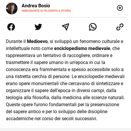
E-
Andrea Bosio
MAIL
INSEGNANTE DI FILOSOFIA E STORIA
Nato a Genova, è cresciuto a Savona. Si è laureato in
Scienze storiche presso l’Università di Genova,
occupandosi di storia della comunicazione scientifica e di
storia della Chiesa. È dottorando presso la Facoltà
valdese di teologia. Per Effatà editrice, ha pubblicato il
Durante il
Medioevo
, si sviluppò un fenomeno culturale e
volume Giovani Minzoni terra incognita.
intellettuale noto come
enciclopedismo medievale
, che
rappresentava un tentativo di raccogliere, ordinare e
trasmettere il sapere umano in un’epoca in cui la
conoscenza era frammentata e spesso accessibile solo a
una ristretta cerchia di persone. Le enciclopedie medievali
erano opere monumentali che cercavano di sintetizzare e
organizzare il sapere dell’epoca in diversi campi, dalla
teologia alla filosofia, dalla medicina alle scienze naturali.
Queste opere furono fondamentali per la preservazione
del sapere antico e per lo sviluppo delle discipline
accademiche nel corso dei secoli successivi.