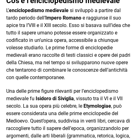
Cos’è l’enciclopedismo medievale
L’
enciclopedismo medievale
si sviluppò a partire dal
tardo periodo dell’
Impero Romano
e raggiunse il suo
apice tra l’VIII e il XIII secolo. Esso si basava sull’idea che
tutto il sapere umano potesse essere organizzato e
codificato in un’unica opera, accessibile a chiunque
volesse studiarlo. Le prime forme di enciclopedie
medievali erano raccolte di testi classici e opere dei padri
della Chiesa, ma nel tempo si svilupparono nuove opere
che tentarono di combinare le conoscenze dell’antichità
con quelle contemporanee.
Una delle prime figure rilevanti per l’enciclopedismo
medievale fu
Isidoro di Siviglia
, vissuto tra il VI e il VII
secolo. La sua opera più celebre, le
Etymologiae
, può
essere considerata una delle prime enciclopedie del
Medioevo. Quest’opera, suddivisa in venti libri, cercava di
raccogliere tutto il sapere dell’epoca, organizzandolo per
argomenti, dalle arti liberali (grammatica, retorica, logica,