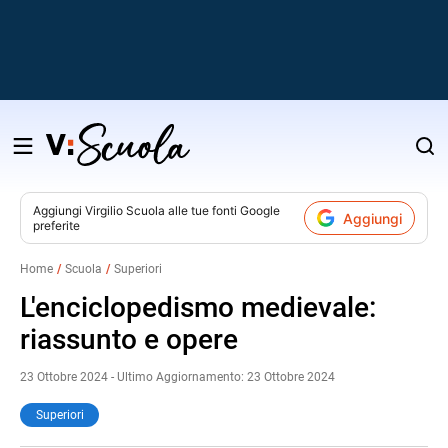
Salta
al
contenuto
Aggiungi
Virgilio Scuola
alle tue fonti Google
Aggiungi
preferite
v
Home
Scuola
Superiori
i
L'enciclopedismo medievale:
riassunto e opere
23 Ottobre 2024 - Ultimo Aggiornamento: 23 Ottobre 2024
Superiori