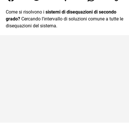
Relazioni Internazionali a Messina e in Economia
Internazionale a Padova. Dopo un pò di anni negli studi
Come si risolvono i
sistemi di disequazioni di secondo
commercialisti sono stato chiamato per una supplenza
grado?
Cercando l’intervallo di soluzioni comune a tutte le
covid nella classe di insegnamento A47. Ho poi
conseguito l'abilitazione a Trieste nel sostegno e sono
disequazioni del sistema.
entrato di ruolo nel 2023