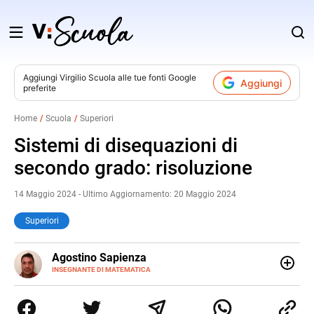
Salta
al
contenuto
Aggiungi
Virgilio Scuola
alle tue fonti Google
Aggiungi
preferite
v
Home
Scuola
Superiori
i
Sistemi di disequazioni di
secondo grado: risoluzione
14 Maggio 2024 - Ultimo Aggiornamento: 20 Maggio 2024
Superiori
E-
Agostino Sapienza
MAIL
LINKEDIN
INSEGNANTE DI MATEMATICA
Sono nato a Reggio Calabria il 07/10/85. Mi sono
diplomato nel 2005 all'Istituto Magistrale Statale
Tommaso Gulli. Ho conseguito la laurea triennale in