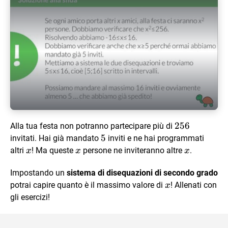
Play Video
256
256
Alla tua festa non potranno partecipare più di
5
5
invitati. Hai già mandato
inviti e ne hai programmati
x
x
x
altri
! Ma queste
persone ne inviteranno altre
.
x
x
x
Impostando un
sistema di disequazioni di secondo grado
x
potrai capire quanto è il massimo valore di
! Allenati con
x
gli esercizi!