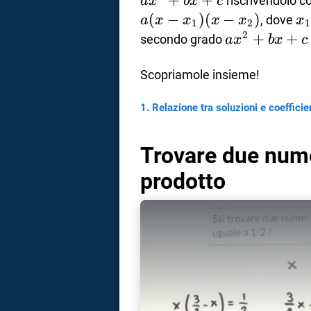
+
+
riscrivendolo 
a
x
b
x
c
(
−
)
(
−
)
x
, dove
a
x
x
x
x
x
a
1
2
1
2
ax^2+bx+c
+
+
secondo grado
a
x
b
x
c
correnze
Scopriamole insieme!
Relazione tra soluzioni e coefficie
Trovare due num
prodotto