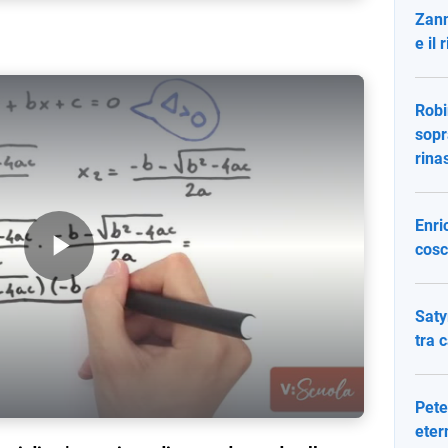
Zann
e il
Robi
sopr
rina
Enri
cosc
Play Video
Saty
tra 
Pete
eter