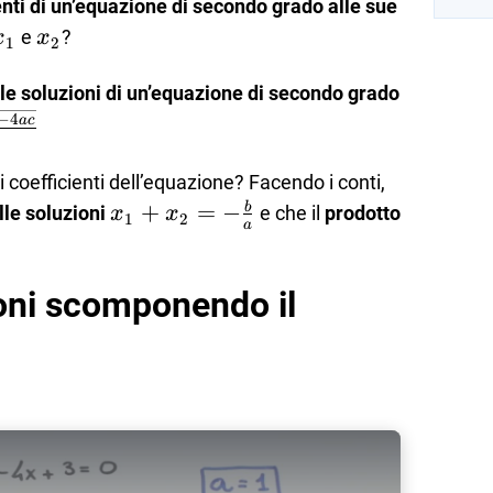
ienti di un’equazione di secondo grado alle sue
x_1
x_2
e
?
x
x
1
2
le soluzioni di un’equazione di secondo grado
c{-
−
4
a
c
c}}
 coefficienti dell’equazione? Facendo i conti,
x_1+x_2=-
+
=
−
b
le soluzioni
e che il
prodotto
x
x
1
2
a
\frac{b}
{a}
c}
ioni scomponendo il