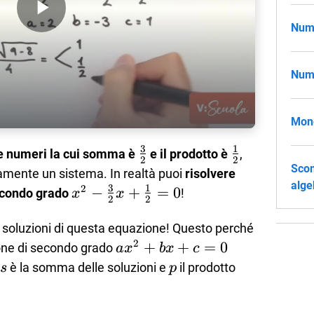
Play Video
Nume
Nume
Mono
3
1
\frac{3}
\frac{1}
e numeri la cui somma è
e il prodotto è
,
2
2
Scom
{2}
{2}
ramente un sistema. In realtà puoi
risolvere
alge
3
1
2
x^2-\frac{3}
−
+
=
0
econdo grado
!
x
x
2
2
{2}x+\frac{1}
{2}=0
e soluzioni di questa equazione! Questo perché
2
ax^2+bx+c=0
+
+
=
0
one di secondo grado
a
x
b
x
c
s
p
e
è la somma delle soluzioni e
il prodotto
s
p