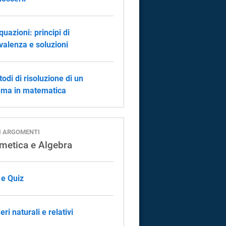
quazioni: principi di
valenza e soluzioni
todi di risoluzione di un
ema in matematica
I ARGOMENTI
tmetica e Algebra
 e Quiz
ri naturali e relativi