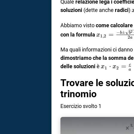
Quale
relazione lega i coeffic
soluzioni
(dette anche
radici
)
Abbiamo visto
come calcolare 
x_{1,2}=\fra
2
−
±
=
b
b
con la formula
x
1
,
2
2
a
b \pm
\sqrt{b^2-4a
Ma quali informazioni ci danno i
{2a}
dimostriamo che la somma del
x_1\cdot
⋅
=
c
delle soluzioni
è
x
x
1
2
a
x_2=\frac{
Trovare le soluz
{a}
trinomio
Esercizio svolto 1