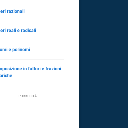
ri razionali
ri reali e radicali
mi e polinomi
posizione in fattori e frazioni
briche