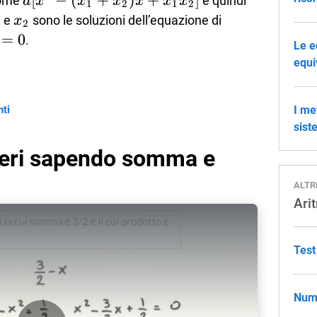
a[x^2-
[
−
(
+
)
+
]
a(x-
come
e quindi
a
x
x
x
x
x
x
1
2
1
2
(x_1+x_2)x+x_1x_2]
x_1)
_1
x_2
e
sono le soluzioni dell’equazione di
x
2
(x-
=0
=
0
.
Le e
x_2)
equi
nti
I me
sist
eri sapendo somma e
ALTR
Ari
Test
Nume