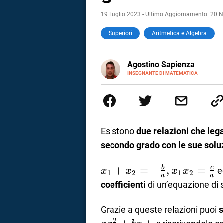
19 Luglio 2023 - Ultimo Aggiornamento: 20
Superiori
Aritmetica e Algebra
E-
Agostino Sapienza
MAIL
LINKEDIN
INSEGNANTE DI MATEMATICA
Sono nato a Reggio Calabria il 
Magistrale Statale Tommaso Gull
Internazionali a Messina e in 
studi commercialisti sono stat
insegnamento A47. Ho poi conseg
di ruolo nel 2023
Esistono
due relazioni che lega
secondo grado con le sue solu
x_1+x_2=-
+
=
−
,
=
b
c
e
x
x
x
x
1
2
1
2
a
a
\frac{b}{a},
coefficienti
di un’equazione di
x_1x_2=\frac{c}
i
{a}
Grazie a queste relazioni puoi
s
tografico
2