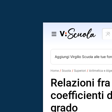
Cosa
Salta
vuoi
al
impar
contenuto
Aggiungi
Virgilio Scuola
alle tue fon
Home
Scuola
Superiori
Aritmetica e Alg
Relazioni fra
coefficienti 
grado