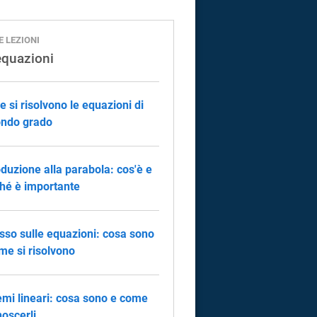
E LEZIONI
equazioni
 si risolvono le equazioni di
ndo grado
oduzione alla parabola: cos'è e
hé è importante
sso sulle equazioni: cosa sono
me si risolvono
emi lineari: cosa sono e come
noscerli