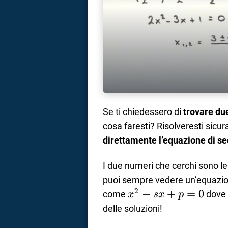
Se ti chiedessero di
trovare du
cosa faresti? Risolveresti sicu
direttamente l’equazione di s
I due numeri che cerchi sono l
puoi sempre vedere un’equazi
2
x^2-
−
+
=
0
come
dov
x
s
x
p
sx+p=0
delle soluzioni!