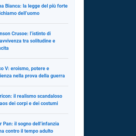
a Bianca: la legge del più forte
 richiamo dell’uomo
nson Crusoe: l’istinto di
avvivenza tra solitudine e
scita
co V: eroismo, potere e
ienza nella prova della guerra
ricon: il realismo scandaloso
caos dei corpi e dei costumi
r Pan: il sogno dell’infanzia
na contro il tempo adulto