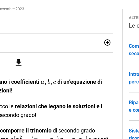
 Novembre 2023
ALTR
Le 
Come
07/10/85. Mi sono diplomato nel 2005 all'Istituto
seco
i. Ho conseguito la laurea triennale in Relazioni
Economia Internazionale a Padova. Dopo un pò di anni negli
o chiamato per una supplenza covid nella classe di
uito l'abilitazione a Trieste nel sostegno e sono entrato
Intr
a,
,
,
no i coefficienti
di un’equazione di
a
b
c
perc
b,
zioni
!
c
Ripa
cco le
relazioni che legano le soluzioni e i
e co
 secondo grado!
ax^2+bx+c
comporre il trinomio
di secondo grado
Sist
2
rico