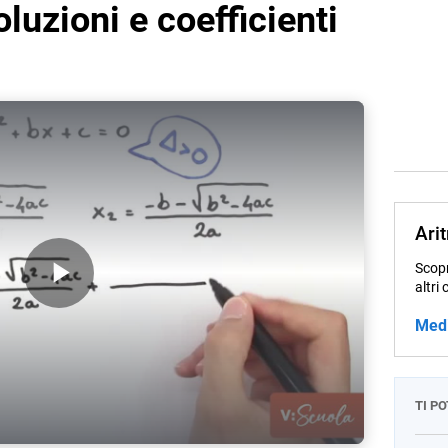
luzioni e coefficienti
Ari
Scopr
altri 
Play Video
Med
TI P