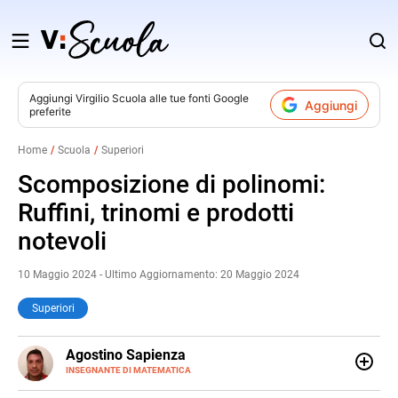
Salta
al
contenuto
Aggiungi
Virgilio Scuola
alle tue fonti Google
Aggiungi
preferite
v
Home
Scuola
Superiori
i
Scomposizione di polinomi:
Ruffini, trinomi e prodotti
notevoli
10 Maggio 2024 - Ultimo Aggiornamento: 20 Maggio 2024
Superiori
E-
Agostino Sapienza
MAIL
LINKEDIN
INSEGNANTE DI MATEMATICA
Sono nato a Reggio Calabria il 07/10/85. Mi sono