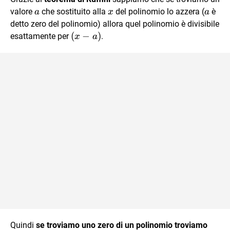
a
x
a
valore
che sostituito alla
del polinomio lo azzera (
è
a
x
a
detto zero del polinomio) allora quel polinomio è divisibile
(x-
(
−
)
esattamente per
.
x
a
a)
Quindi
se troviamo uno zero di un polinomio troviamo