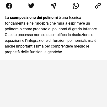
diplomato nel 2005 all'Istituto Magistrale Statale
Tommaso Gulli. Ho conseguito la laurea triennale in
Relazioni Internazionali a Messina e in Economia
Internazionale a Padova. Dopo un pò di anni negli studi
La
scomposizione dei polinomi
è una tecnica
commercialisti sono stato chiamato per una supplenza
fondamentale nell’algebra che mira a esprimere un
covid nella classe di insegnamento A47. Ho poi
conseguito l'abilitazione a Trieste nel sostegno e sono
polinomio come prodotto di polinomi di grado inferiore.
entrato di ruolo nel 2023
Questo processo non solo semplifica la risoluzione di
equazioni e l’integrazione di funzioni polinomiali, ma è
anche importantissima per comprendere meglio le
proprietà delle funzioni algebriche.