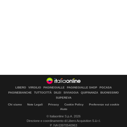
LIBERO
VIRGILIO
PAGINEGIALLE
PAGINEGIALLE SHOP
PGCASA
PAGINEBIANCHE
TUTTOCITTÀ
DILEI
SIVIAGGIA
QUIFINANZA
BUONISSIMO
SUPEREVA
Chi siamo
Note Legali
Privacy
Cookie Policy
Preferenze sui cookie
Aiuto
© Italiaonline S.p.A. 2026
Direzione e coordinamento di Libero Acquisition S.á r.l.
P. IVA 03970540963