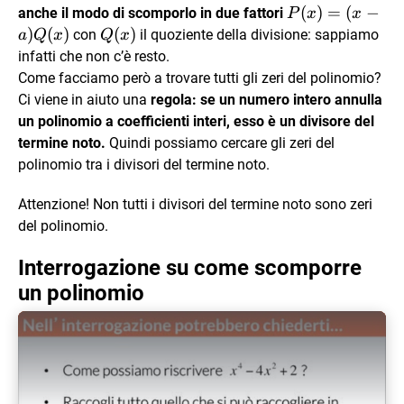
P(x)=
(
)
=
(
−
anche il modo di scomporlo in due fattori
P
x
x
(x-
)
(
)
Q(x)
(
)
con
il quoziente della divisione: sappiamo
a
Q
x
Q
x
a)Q(x)
infatti che non c’è resto.
Come facciamo però a trovare tutti gli zeri del polinomio?
Ci viene in aiuto una
regola: se un numero intero annulla
un polinomio a coefficienti interi, esso è un divisore del
termine noto.
Quindi possiamo cercare gli zeri del
polinomio tra i divisori del termine noto.
Attenzione! Non tutti i divisori del termine noto sono zeri
del polinomio.
Interrogazione su come scomporre
un polinomio