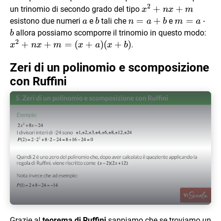
2
x^2+nx+m
+
+
un trinomio di secondo grado del tipo
x
n
x
m
a
b
n=a+b
=
+
m=a\cdot
=
⋅
esistono due numeri
e
tali che
e
a
b
n
a
b
m
a
b
x^
allora possiamo scomporre il trinomio in questo modo:
b
2
(x+
+
+
=
(
+
)
(
+
)
.
x
n
x
m
x
a
x
b
Zeri di un polinomio e scomposizione
con Ruffini
Play Video
Grazie al
teorema di Ruffini
sappiamo che se troviamo un