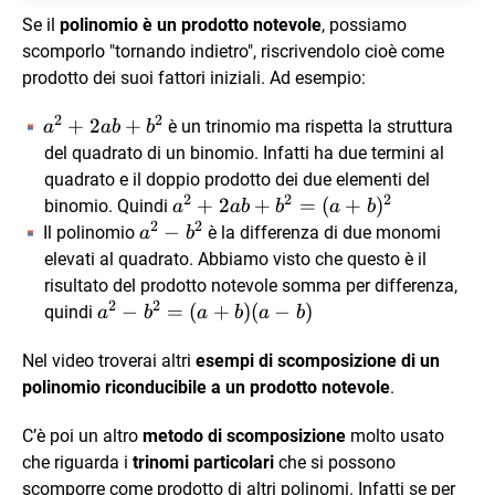
Se il
polinomio è un prodotto notevole
, possiamo
scomporlo "tornando indietro", riscrivendolo cioè come
prodotto dei suoi fattori iniziali. Ad esempio:
2
2
a^2+2ab+b^2
+
2
+
è un trinomio ma rispetta la struttura
a
ab
b
del quadrato di un binomio. Infatti ha due termini al
quadrato e il doppio prodotto dei due elementi del
2
2
2
a^2+2ab+b^2=
+
2
+
=
(
+
)
binomio. Quindi
a
ab
b
a
b
2
2
(a+b)^2
a^2-
−
Il polinomio
è la differenza di due monomi
a
b
b^2
elevati al quadrato. Abbiamo visto che questo è il
risultato del prodotto notevole somma per differenza,
2
2
a^2-
−
=
(
+
)
(
−
)
quindi
a
b
a
b
a
b
b^2=
Nel video troverai altri
(a+b)
esempi di scomposizione di un
(a-b)
polinomio riconducibile a un prodotto notevole
.
C’è poi un altro
metodo di scomposizione
molto usato
che riguarda i
trinomi particolari
che si possono
scomporre come prodotto di altri polinomi. Infatti se per