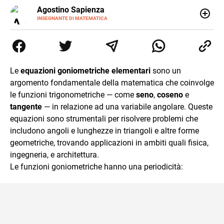
E-
Agostino Sapienza
MAIL
LINKEDIN
INSEGNANTE DI MATEMATICA
Sono nato a Reggio Calabria il 07/10/85. Mi sono
diplomato nel 2005 all'Istituto Magistrale Statale
Tommaso Gulli. Ho conseguito la laurea triennale in
Relazioni Internazionali a Messina e in Economia
Internazionale a Padova. Dopo un pò di anni negli studi
Le
equazioni goniometriche elementari
sono un
commercialisti sono stato chiamato per una supplenza
argomento fondamentale della matematica che coinvolge
covid nella classe di insegnamento A47. Ho poi
conseguito l'abilitazione a Trieste nel sostegno e sono
le funzioni trigonometriche — come
seno
,
coseno
e
entrato di ruolo nel 2023
tangente
— in relazione ad una variabile angolare. Queste
equazioni sono strumentali per risolvere problemi che
includono angoli e lunghezze in triangoli e altre forme
geometriche, trovando applicazioni in ambiti quali fisica,
ingegneria, e architettura.
Le funzioni goniometriche hanno una periodicità: