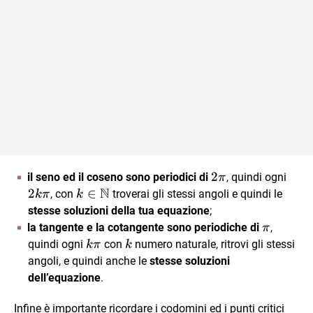
2
2
2 k
il
seno ed il coseno sono periodici di
, quindi ogni
π
N
\pi
\pi
2
k \in
∈
, con
troverai gli stessi angoli e quindi le
kπ
k
\mathbb{N}
stesse soluzioni della tua equazione
;
\pi
la tangente e la cotangente sono periodiche di
,
π
k
k
quindi ogni
con
numero naturale, ritrovi gli stessi
kπ
k
\pi
angoli, e quindi anche le
stesse soluzioni
dell’equazione
.
Infine è importante ricordare i codomini ed i punti critici