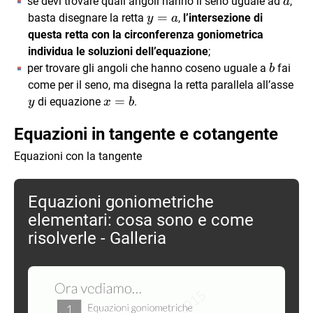
a
se devi trovare quali angoli hanno il seno uguale ad
,
a
y=a
=
basta disegnare la retta
,
l’intersezione di
y
a
questa retta con la circonferenza goniometrica
individua le soluzioni dell’equazione
;
b
per trovare gli angoli che hanno coseno uguale a
fai
b
y
come per il seno, ma disegna la retta parallela all’asse
x=b
=
di equazione
.
y
x
b
Equazioni in tangente e cotangente
Equazioni con la tangente
Equazioni goniometriche
elementari: cosa sono e come
risolverle - Galleria