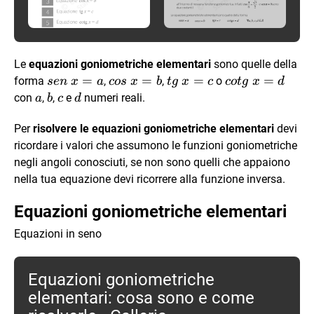
Le
equazioni goniometriche elementari
sono quelle della
sen
=
cos
=
tg \
=
cotg
=
forma
,
,
o
se
n
x
a
cos
x
b
t
g
x
c
co
t
g
x
d
\ x
\
x=c
\
a
b
c
d
con
,
,
e
numeri reali.
a
b
c
d
=
x=
x=d
a
b
Per
risolvere le equazioni goniometriche elementari
devi
ricordare i valori che assumono le funzioni goniometriche
negli angoli conosciuti, se non sono quelli che appaiono
nella tua equazione devi ricorrere alla funzione inversa.
Equazioni goniometriche elementari
Equazioni in seno
Equazioni goniometriche
elementari: cosa sono e come