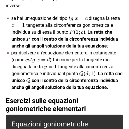
inverse:
tg
=
x=
se hai un’equazione del tipo
disegna la retta
t
g
x
c
\
=
1
tangente alla circonferenza goniometrica e
x
x
P(1;c)
(
1
;
)
individua su di essa il punto
.
La retta che
P
c
=
P
unisce
con il centro della circonferenza
individua
P
c
anche gli angoli soluzione della tua equazione
;
per risolvere un’equazione elementare in cotangente
cotg
=
(come
) fai come per la tangente ma
co
t
g
x
d
\
y=1
=
1
disegna la retta
tangente alla circonferenza
y
x=
Q(d;
(
;
1
)
goniometrica e individua il punto
.
La retta che
Q
d
d
1)
Q
unisce
con il centro della circonferenza
individua
Q
anche gli angoli soluzione della tua equazione.
Esercizi sulle equazioni
goniometriche elementari
Equazioni goniometriche