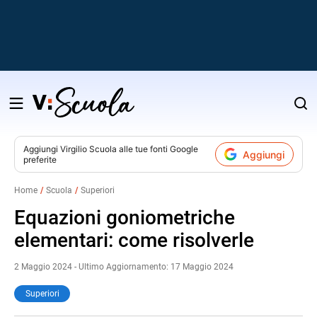
Salta
al
contenuto
Aggiungi
Virgilio Scuola
alle tue fonti Google
Aggiungi
preferite
v
Home
Scuola
Superiori
i
Equazioni goniometriche
elementari: come risolverle
2 Maggio 2024 - Ultimo Aggiornamento: 17 Maggio 2024
Superiori