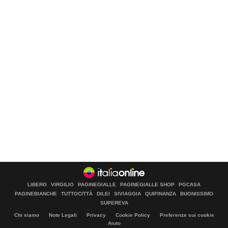
LIBERO
VIRGILIO
PAGINEGIALLE
PAGINEGIALLE SHOP
PGCASA
PAGINEBIANCHE
TUTTOCITTÀ
DILEI
SIVIAGGIA
QUIFINANZA
BUONISSIMO
SUPEREVA
Chi siamo
Note Legali
Privacy
Cookie Policy
Preferenze sui cookie
Aiuto