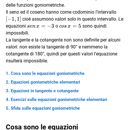
delle funzioni goniometriche.
[-1,1]
Il seno ed il coseno hanno come codominio l’intervallo
[
−
1
,
1
]
cioè assumono valori solo in questo intervallo. Le
sen
=
−
3
cos
=
5
equazioni
o
sono quindi
se
n
x
cos
x
\,
\,
impossibili.
x=-3
x=5
La tangente e la cotangente non sono definite per alcuni
valori: non esiste la tangente di 90° e nemmeno la
cotangente di 180°, quindi per questi valori l’equazione
risulterà impossibile.
Cosa sono le equazioni goniometriche
Equazioni goniometriche elementari
Equazioni in tangente e cotangente
Esercizi sulle equazioni goniometriche elementari
Sfida sulle equazioni goniometriche
Cosa sono le equazioni