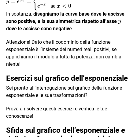
{
=
=
y
e
e^x \ \ \ \ \text{ se }
−
x
se
<
0
e
x
x\ge0 \\ e^{-x} \ \
In sostanza,
disegniamo la curva base dove le ascisse
\text{ se }
y
sono positive, e la sua simmetrica rispetto all’asse
y
x<0\end{cases}
dove le ascisse sono negative
.
Attenzione! Dato che il codominio della funzione
esponenziale è l’insieme dei numeri reali positivi, se
applichiamo il modulo a tutta la potenza, non cambia
niente!
Esercizi sul grafico dell’esponenziale
Sei pronto all’interrogazione sul grafico della funzione
esponenziale e le sue trasformazioni?
Prova a risolvere questi esercizi e verifica le tue
conoscenze!
Sfida sul grafico dell’esponenziale e