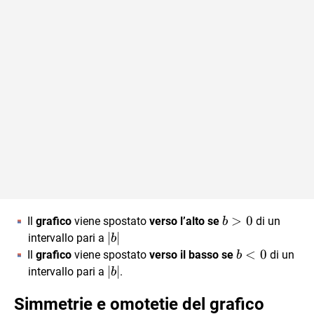
b>0
>
0
Il
grafico
viene spostato
verso l’alto se
di un
b
|b|
∣
∣
intervallo pari a
b
b<0
<
0
Il
grafico
viene spostato
verso il basso se
di un
b
|b|
∣
∣
intervallo pari a
.
b
Simmetrie e omotetie del grafico