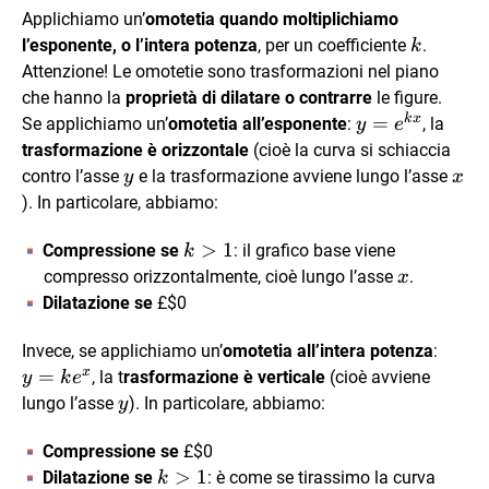
Applichiamo un’
omotetia quando moltiplichiamo
k
l’esponente, o l’intera potenza
, per un coefficiente
.
k
Attenzione! Le omotetie sono trasformazioni nel piano
che hanno la
proprietà di dilatare o contrarre
le figure.
k
x
y=e^{kx}
=
Se applichiamo un’
omotetia all’esponente
:
, la
y
e
trasformazione è orizzontale
(cioè la curva si schiaccia
y
x
contro l’asse
e la trasformazione avviene lungo l’asse
y
x
). In particolare, abbiamo:
k>1
>
1
Compressione se
: il grafico base viene
k
x
compresso orizzontalmente, cioè lungo l’asse
.
x
Dilatazione se
£$0
y=ke
Invece, se applichiamo un’
omotetia all’intera potenza
:
x
=
, la t
rasformazione è verticale
(cioè avviene
y
k
e
y
lungo l’asse
). In particolare, abbiamo:
y
Compressione se
£$0
k>1
>
1
Dilatazione se
: è come se tirassimo la curva
k