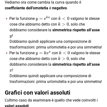
Vediamo ora come cambia la curva quando il
coefficiente dell’omotetia
è
negativo
.
k
x
y=e^{kx}
=
k<0
<
0
Per la funzione
con
valgono le stesse
y
e
k
k>0
>
0
cose che abbiamo detto con
, solo che
k
y
dobbiamo considerare la
simmetrica rispetto all’asse
!
y
Dobbiamo quindi applicare una composizione di
trasformazioni: prima un’omotetia e poi una simmetria!
x
y=ke^x
=
k<0
<
0
Per la funzione
con
valgono le stesse
y
k
e
k
k>0
>
0
cose che abbiamo detto con
, solo che
k
x
dobbiamo considerare la
simmetrica rispetto all’asse
!
x
Dobbiamo quindi applicare una composizione di
trasformazioni: prima un’omotetia e poi una simmetria!
Grafici con valori assoluti
L’ultimo caso da esaminare è quello che vede coinvolti i
valori assoluti
.