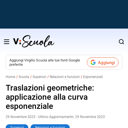
Salta
al
contenuto
Aggiungi
Virgilio Scuola
alle tue fonti Google
Aggiungi
preferite
v
Home
Scuola
Superiori
Relazioni e funzioni
Esponenziali
i
Traslazioni geometriche:
applicazione alla curva
esponenziale
29 Novembre 2023 - Ultimo Aggiornamento: 29 Novembre 2023
Superiori
Relazioni e funzioni