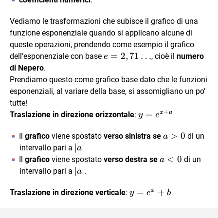
Vediamo le trasformazioni che subisce il grafico di una
funzione esponenziale quando si applicano alcune di
queste operazioni, prendendo come esempio il grafico
e=2,71…
=
2
,
71
…
dell’esponenziale con base
, cioè il
numero
e
di Nepero
.
Prendiamo questo come grafico base dato che le funzioni
esponenziali, al variare della base, si assomigliano un po’
tutte!
+
x
a
y=e^{x+a}
=
Traslazione in direzione orizzontale
:
y
e
a>0
>
0
Il
grafico
viene spostato
verso sinistra se
di un
a
|a|
∣
∣
intervallo pari a
a
a<0
<
0
Il
grafico
viene spostato
verso destra se
di un
a
|a|
∣
∣
intervallo pari a
.
a
x
y=e^x+b
=
+
Traslazione in direzione verticale
:
y
e
b