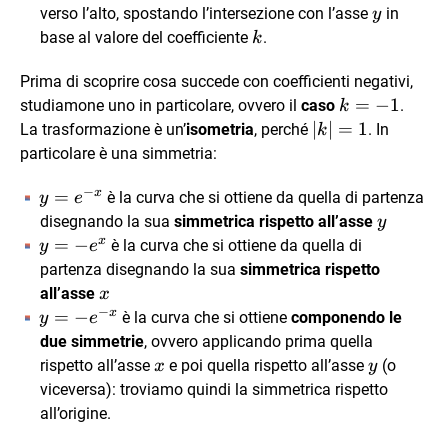
y
verso l’alto, spostando l’intersezione con l’asse
in
y
k
base al valore del coefficiente
.
k
Prima di scoprire cosa succede con coefficienti negativi,
k=-1
=
−
1
studiamone uno in particolare, ovvero il
caso
.
k
|k|=1
∣
∣
=
1
La trasformazione è un’
isometria
, perché
. In
k
particolare è una simmetria:
−
x
y=e^{-
=
è la curva che si ottiene da quella di partenza
y
e
x}
y
disegnando la sua
simmetrica rispetto all’asse
y
x
y=-
=
−
è la curva che si ottiene da quella di
y
e
e^x
partenza disegnando la sua
simmetrica rispetto
x
all’asse
x
−
x
y=-
=
−
è la curva che si ottiene
componendo le
y
e
e^{-
due simmetrie
, ovvero applicando prima quella
x}
x
y
rispetto all’asse
e poi quella rispetto all’asse
(o
x
y
viceversa): troviamo quindi la simmetrica rispetto
all’origine.