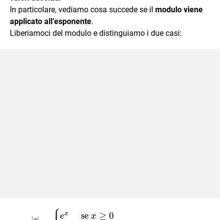
In particolare, vediamo cosa succede se il
modulo viene
applicato all’esponente
.
Liberiamoci del modulo e distinguiamo i due casi:
y=e^{|x|}=\begin{cases}
x
se
≥
0
e
x
∣
∣
x