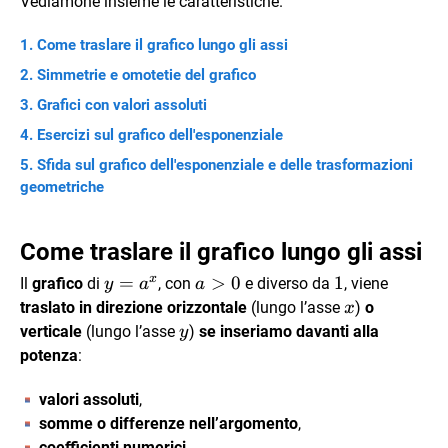
Vediamone insieme le caratteristiche.
Come traslare il grafico lungo gli assi
Simmetrie e omotetie del grafico
Grafici con valori assoluti
Esercizi sul grafico dell'esponenziale
Sfida sul grafico dell'esponenziale e delle trasformazioni
geometriche
Come traslare il grafico lungo gli assi
x
y=a^x
=
a>0
>
0
1
1
Il
grafico
di
, con
e diverso da
, viene
y
a
a
x
traslato in direzione orizzontale
(lungo l’asse
)
o
x
y
verticale
(lungo l’asse
)
se inseriamo davanti alla
y
potenza
:
valori assoluti
,
somme o differenze nell’argomento
,
coefficienti numerici
.