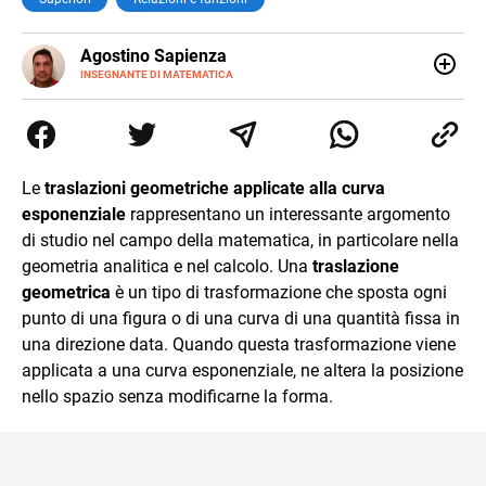
E-
Agostino Sapienza
MAIL
LINKEDIN
INSEGNANTE DI MATEMATICA
Sono nato a Reggio Calabria il 07/10/85. Mi sono
diplomato nel 2005 all'Istituto Magistrale Statale
Tommaso Gulli. Ho conseguito la laurea triennale in
Relazioni Internazionali a Messina e in Economia
Internazionale a Padova. Dopo un pò di anni negli studi
Le
traslazioni geometriche applicate alla curva
commercialisti sono stato chiamato per una supplenza
esponenziale
rappresentano un interessante argomento
covid nella classe di insegnamento A47. Ho poi
conseguito l'abilitazione a Trieste nel sostegno e sono
di studio nel campo della matematica, in particolare nella
entrato di ruolo nel 2023
geometria analitica e nel calcolo. Una
traslazione
geometrica
è un tipo di trasformazione che sposta ogni
punto di una figura o di una curva di una quantità fissa in
una direzione data. Quando questa trasformazione viene
applicata a una curva esponenziale, ne altera la posizione
nello spazio senza modificarne la forma.