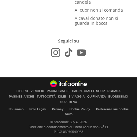
candela
Al cuor non si comanda
A caval donato non si
guarda in bocca
Seguici su
LIBERO
VIRGILIO
PAGINEGIALLE
PAGINEGIALLE SHOP
PGCASA
PAGINEBIANCHE
TUTTOCITTÀ
DILEI
SIVIAGGIA
QUIFINANZA
BUONISSIMO
SUPEREVA
Chi siamo
Note Legali
Privacy
Cookie Policy
Preferenze sui cookie
Aiuto
© Italiaonline S.p.A. 2026
Direzione e coordinamento di Libero Acquisition S.á r.l.
P. IVA 03970540963