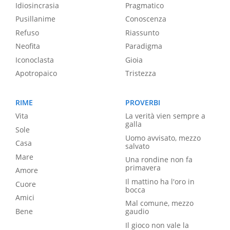
Idiosincrasia
Pragmatico
Pusillanime
Conoscenza
Refuso
Riassunto
Neofita
Paradigma
Iconoclasta
Gioia
Apotropaico
Tristezza
RIME
PROVERBI
Vita
La verità vien sempre a
galla
Sole
Uomo avvisato, mezzo
Casa
salvato
Mare
Una rondine non fa
primavera
Amore
Il mattino ha l'oro in
Cuore
bocca
Amici
Mal comune, mezzo
Bene
gaudio
Il gioco non vale la