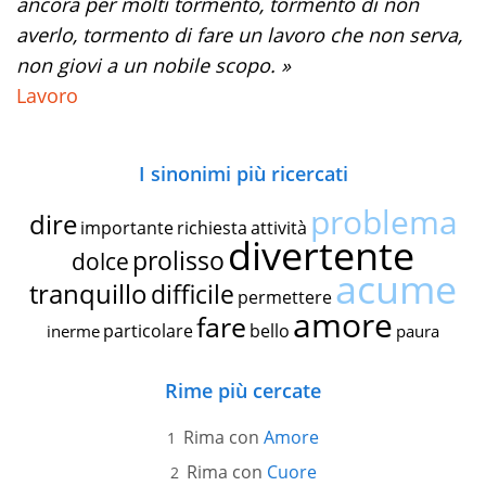
ancora per molti tormento, tormento di non
averlo, tormento di fare un lavoro che non serva,
non giovi a un nobile scopo. »
Lavoro
I sinonimi più ricercati
problema
dire
importante
richiesta
attività
divertente
prolisso
dolce
acume
tranquillo
difficile
permettere
amore
fare
particolare
bello
inerme
paura
Rime più cercate
Rima con
Amore
Rima con
Cuore