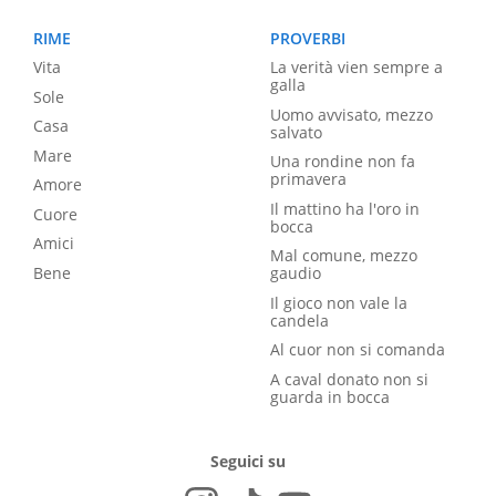
RIME
PROVERBI
Vita
La verità vien sempre a
galla
Sole
Uomo avvisato, mezzo
Casa
salvato
Mare
Una rondine non fa
primavera
Amore
Il mattino ha l'oro in
Cuore
bocca
Amici
Mal comune, mezzo
Bene
gaudio
Il gioco non vale la
candela
Al cuor non si comanda
A caval donato non si
guarda in bocca
Seguici su