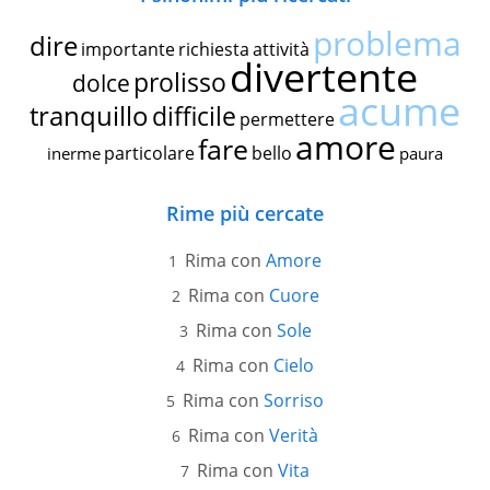
problema
dire
importante
richiesta
attività
divertente
prolisso
dolce
acume
tranquillo
difficile
permettere
amore
fare
particolare
bello
inerme
paura
Rime più cercate
Rima con
Amore
Rima con
Cuore
Rima con
Sole
Rima con
Cielo
Rima con
Sorriso
Rima con
Verità
Rima con
Vita